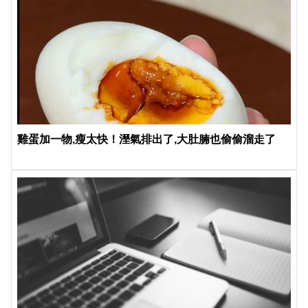
雞蛋加一物,瘦太快！溼氣排出了,大肚腩也偷偷溜走了