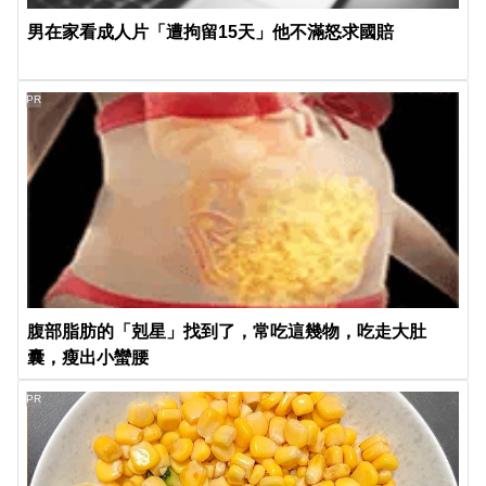
男在家看成人片「遭拘留15天」他不滿怒求國賠
PR
腹部脂肪的「剋星」找到了，常吃這幾物，吃走大肚
囊，瘦出小蠻腰
PR