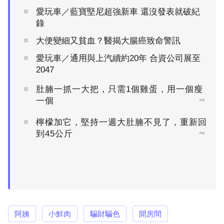
愛玩車／藍寶堅尼超強新車 還沒發表就破紀
錄
大便變細又貧血？醫揭大腸癌致命警訊
愛玩車／通用與上汽續約20年 合資公司展至
2047
肚腩一抓一大把，只需1個雞蛋，用一個瘦
一個
PR
檸檬加它，堅持一週大肚腩不見了，重新回
到45公斤
PR
阿姨
小鮮肉
騙財騙色
開房間