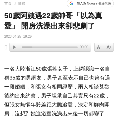
首頁
國際
加入為 Google 偏好來源
50歲阿姨遇22歲帥哥「以為真
愛」 開房洗澡出來卻悲劇了
2023-04-25
19:29
00:00
一名
大陸浙江
50歲張姓女子，上網認識一名自
稱35歲的男網友，男子甚至表示自己也曾有過
一段婚姻，和張女有相同經歷，兩人相談甚歡
後約出來約會，男子坦承自己其實只有22歲，
但張女無懼年齡差距大膽追愛，決定和鮮肉開
房，沒想到她進浴室洗澡出來後一切都變了，