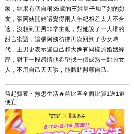
象，結果有個自稱35歲的王姓男子加了她的好
友，張
阿姨
開始還覺得兩人年紀相差太大不合
適，沒想到王男非常主動，對她說了一大堆的
甜言蜜語，讓張阿姨彷彿再次回到了少女時
代，王男更表示還自己和大媽有同樣的婚姻經
歷，對下一段感情他希望找一個成熟一點的女
人，不用自己天天哄，能體貼照顧自己。
益起寶養・無患生活🔥益比喜全面比買1送1還
便宜