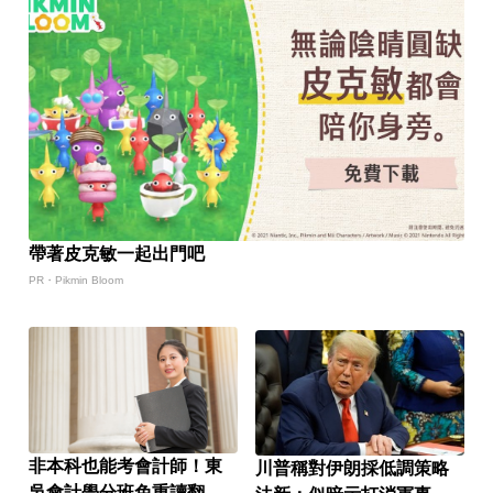
帶著皮克敏一起出門吧
PR・Pikmin Bloom
非本科也能考會計師！東
川普稱對伊朗採低調策略
吳會計學分班免重讀翻轉