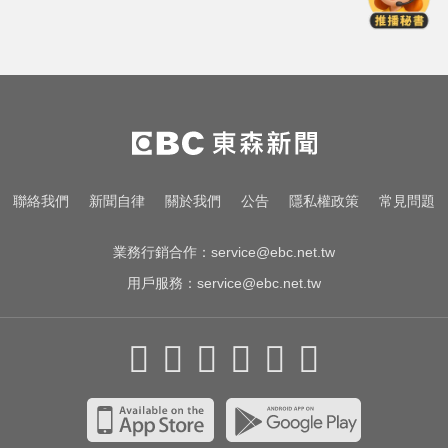
司機 曝收入：比演員賺更多
台玻夫人長子離世！親友曝「9年前
轉折」遺孀獨扛後事
快訊／方志友、楊銘威離婚 「無法
再做情人、永遠是家人」
女星告別9年演藝圈！轉行當計程車
聯絡我們
新聞自律
關於我們
公告
隱私權政策
常見問題
司機 曝收入：比演員賺更多
業務行銷合作：
service@ebc.net.tw
用戶服務：
service@ebc.net.tw