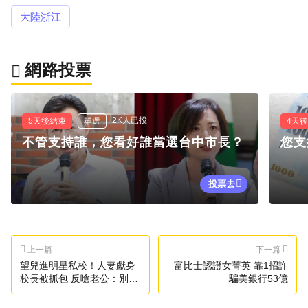
大陸浙江
網路投票
2K人已投
5天後結束
單選
4天
不管支持誰，您看好誰當選台中市長？
您支
投票去
上一篇
下一篇
望兒進明星私校！人妻獻身
富比士認證女菁英 靠1招詐
校長被抓包 反嗆老公：別幼
騙美銀行53億
稚