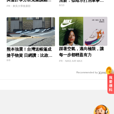
法新：似暗示打消軍事打
職涯
8/10
擊
PR・東吳大學推廣部
踩著空氣，邁向極限，讓
熊本強震！台灣送帳篷成
每一步都輕盈有力
搶手物資 日網讚：比政府
8/8
還快
PR・NIKE AIR MAX
Recommended by
快訊／方志友、楊銘威離婚 「無法
再做情人、永遠是家人」
女星告別9年演藝圈！轉行當計程車