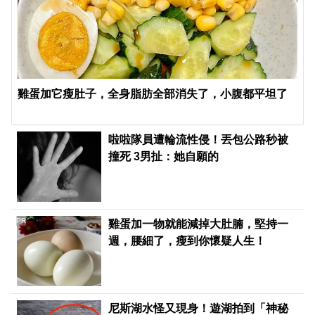
雞蛋加它瘦肚子，全身脂肪全部消失了，小腹都平坦了
啦啦隊員遭輪流性侵！丟包公路秒被
撞死 3男扯：她自願的
PR
雞蛋加一物就能減掉大肚腩，堅持一
週，腰細了，瘦到你懷疑人生！
尼斯湖水怪又現身！遊湖拍到「神秘