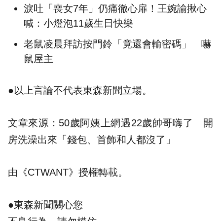
淚吐「喪女7年」仍痛徹心扉！王婉諭揪心
喊：小燈泡11歲生日快樂
老鼠凌晨拜訪按門鈴「竟還會輸密碼」 嚇
鼠屋主
●以上言論不代表東森新聞立場。
文章來源：
50歲阿姨上網遇22歲帥哥嗨了 開
房洗澡出來「錢包、首飾和人都沒了」
由《CTWANT》授權轉載。
●東森新聞關心您