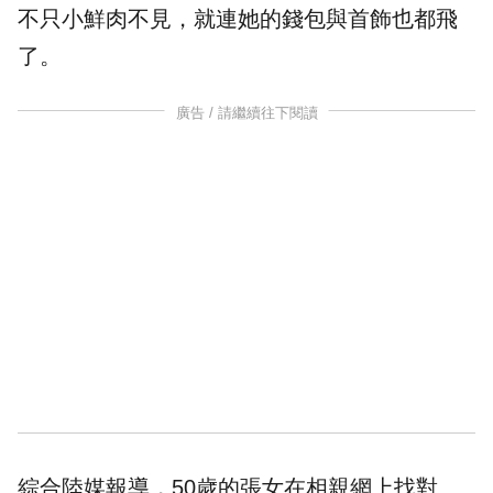
不只
小鮮肉
不見，就連她的錢包與首飾也都飛
了。
廣告 / 請繼續往下閱讀
綜合陸媒報導，50歲的張女在相親網上找對