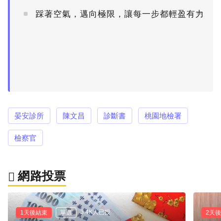
踩著空氣，邁向極限，讓每一步都輕盈有力
PR
晏安診所
陳文昌
診斷書
桃園地檢署
檢察官
網路投票
3.4K人已投
1天後結束
單選
2天