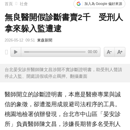
首頁
社會
加入為 Google 偏好來源
無良醫開假診斷書賣2千 受刑人
拿來躲入監遭逮
2026-05-12
09:51
東森新聞
00:00
台北晏安診所醫師陳文昌涉開不實診斷證明書，助受刑人聲請
停止入監、開庭請假或停止羈押。翻攝畫面
醫師開立的診斷證明書，本應是醫療專業與誠
信的象徵，卻遭濫用成規避司法程序的工具。
桃園地檢署
偵辦發現，台北市中山區「
晏安診
所
」負責醫師
陳文昌
，涉嫌長期替多名受刑人