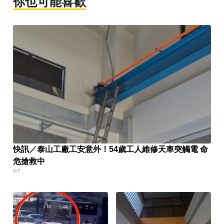
你也可能喜歡
快訊／泰山工廠工安意外！54歲工人維修天車突觸電 命
危搶救中
8/7