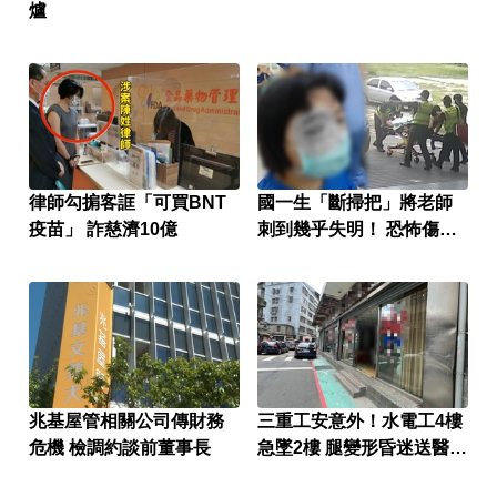
爐
律師勾掮客誆「可買BNT
國一生「斷掃把」將老師
疫苗」 詐慈濟10億
刺到幾乎失明！ 恐怖傷勢
曝光
兆基屋管相關公司傳財務
三重工安意外！水電工4樓
危機 檢調約談前董事長
急墜2樓 腿變形昏迷送醫搶
救