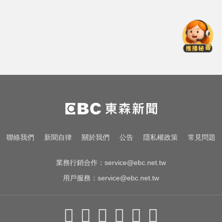
紅狂接20業配 Joeman 認：我也會
想離職
颱風假怎麼放？停班課標準、宣布
時間一次看
王凱過世還回棚內拍戲？製作人靈
堂喊：你殺青了
金牌員工轉投李多慧！剪輯師突暴
紅狂接20業配 Joeman 認：我也會
想離職
颱風假怎麼放？停班課標準、宣布
聯絡我們
新聞自律
關於我們
公告
隱私權政策
常見問題
時間一次看
業務行銷合作：
service@ebc.net.tw
用戶服務：
service@ebc.net.tw