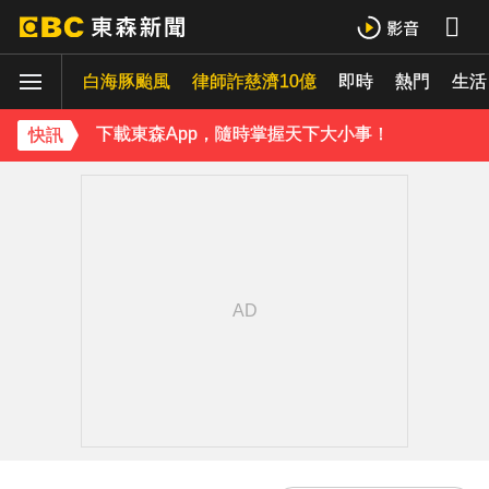
《理財達人秀》X 安聯投信免費講座報名中！搶先卡位 2027
白海豚颱風
律師詐慈濟10億
即時
熱門
生活
下載東森App，隨時掌握天下大小事！
快訊
內政部向憲法法庭遞狀 聲請解散統促黨