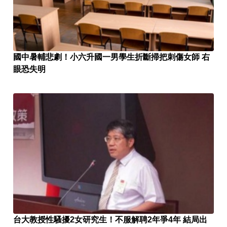
國中暑輔悲劇！小六升國一男學生折斷掃把刺傷女師 右
眼恐失明
台大教授性騷擾2女研究生！不服解聘2年爭4年 結局出