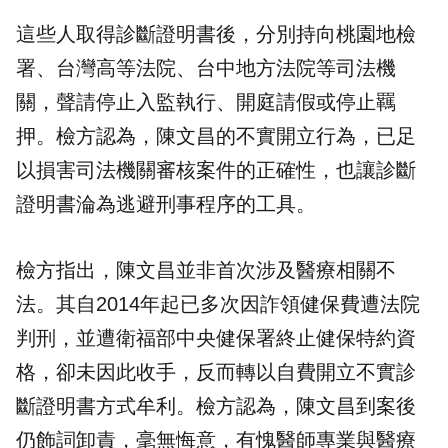
這些人取得診斷證明書後，分別持向桃園地檢
署、台灣高等法院、台中地方法院等司法機
關，聲請停止入監執行、開庭請假或停止羈
押。檢方認為，陳文昌的不實開立行為，已足
以損害司法機關審核案件的正確性，也讓診斷
證明書淪為逃避刑事程序的工具。
檢方指出，陳文昌並非首次涉及醫療相關不
法。其自2014年起已多次因詐領健保費遭法院
判刑，並遭衛福部中央健保署終止健保特約資
格，卻未因此收手，反而轉以自費開立不實診
斷證明書方式牟利。檢方認為，陳文昌到案後
仍飾詞卸責，毫無悔意，有愧醫師專業與醫療