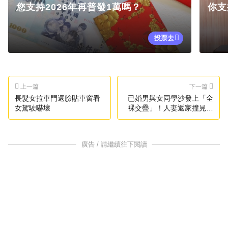
您支持2026年再普發1萬嗎？
你支
投票去
上一篇
下一篇
長髮女拉車門還臉貼車窗看
已婚男與女同學沙發上「全
女駕駛嚇壞
裸交疊」！人妻返家撞見崩
潰了
廣告 / 請繼續往下閱讀