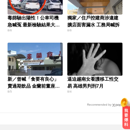
毒篩驗出陽性！公車司機
獨家／住戶控建商涉違建
急喊冤 最新檢驗結果大逆
擴店面害漏水 工務局喊拆
8/6
8/6
轉
新／曾喊「食要有良心」
逼迫越南女看護移工性交
賣過期飲品 金蘭前董座遭
易 高雄男判刑7月
8/5
8/4
求重刑
Recommended by
金牌員工轉投李多慧！剪輯師突暴