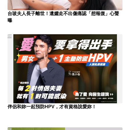
台玻夫人長子離世！遺孀走不出傷痛認「想報復」心聲
曝
PR
伴侶和妳一起預防HPV，才有資格說愛妳！
PR