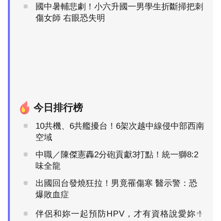
國中暑輔悲劇！小六升國一男學生折斷掃把刺
傷女師 右眼恐失明
今日排行榜
10共機、6共艦擾台！6架次越中線侵中部西南
空域
中職／陳傑憲轟2分砲貢獻3打點！統一獅8:2
味全龍
出國回台發燒狂拉！男竟罹傷寒 醫示警：恐
爆敗血症
伴侶和妳一起預防HPV，才有資格說愛妳！
PR