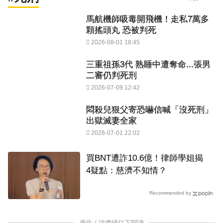
馬航機師吸毒開飛機！走私7萬多
顆搖頭丸 恐被判死
2026-08-01 18:45
三重祖孫3代 熟睡中遭奪命...張男
二審仍判死刑
2026-07-09 12:42
悶殺兒狠父寄恐嚇信喊「沒死刑」
出獄滅妻全家
2026-07-01 22:02
買BNT遭詐10.6億！律師學姐揭
4疑點：慈濟不知情？
Recommended by
廣告 / 請繼續往下閱讀