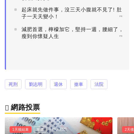
起床就先做件事，沒三天小腹就不見了! 肚
子一天天變小！
PR
減肥首選，檸檬加它，堅持一週，腰細了，
瘦到你懷疑人生
PR
死刑
劉志明
退休
搶車
法院
網路投票
3.2K人已投
1天後結束
單選
2天