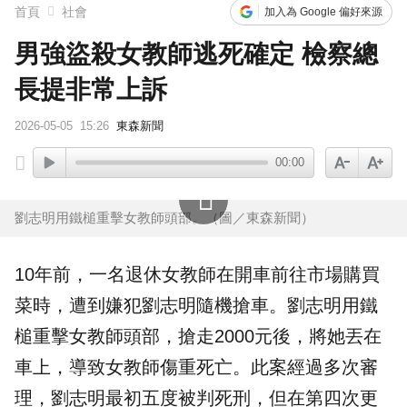
首頁
社會
加入為 Google 偏好來源
男強盜殺女教師逃死確定 檢察總
長提非常上訴
2026-05-05
15:26
東森新聞
00:00
劉志明用鐵槌重擊女教師頭部。（圖／東森新聞）
10年前，一名
退休
女教師在開車前往市場購買
菜時，遭到嫌犯
劉志明
隨機
搶車
。劉志明用鐵
槌重擊女教師頭部，搶走2000元後，將她丟在
車上，導致女教師傷重死亡。此案經過多次審
理，劉志明最初五度被判
死刑
，但在第四次更