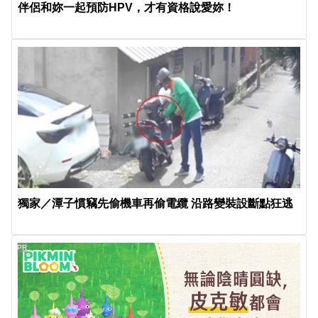
伴侶和妳一起預防HPV，才有資格說愛妳！
獨家／潭子慣竊先偷機車再偷電纜 沿路變裝設斷點狂逃
PR