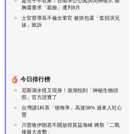
趁兒子不在家！台南準公公闖房間伸狼爪 襲
胸還要求「親臉」遭判8月
士官督導長不倫女軍官 被抓包還「套招演兄
妹」敗訴
今日排行榜
尼斯湖水怪又現身！遊湖拍到「神秘生物頭
部」官方證實了
台灣讀1科系「後悔率」高達56% 過來人吐心
聲
川普嗆伊朗若不開放荷莫茲海峽 將祭「二戰
後最大攻擊」