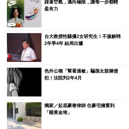
PR
踩著空氣，邁向極限，讓每一步都輕
盈有力
台大教授性騷擾2女研究生！不服解聘
2年爭4年 結局出爐
色外公稱「幫看過敏」騙孫女脫褲侵
犯！法院判2年4月
獨家／起底豪奢律師 住豪宅擁賓利
「睡黃金堆」