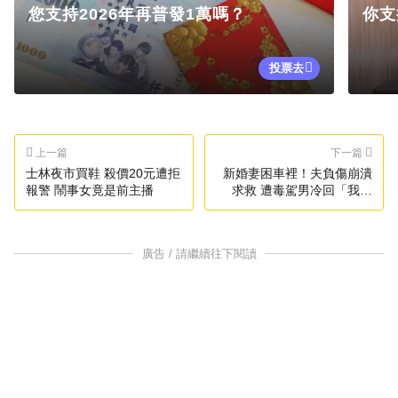
您支持2026年再普發1萬嗎？
你支
投票去
上一篇
下一篇
士林夜市買鞋 殺價20元遭拒
新婚妻困車裡！夫負傷崩潰
報警 鬧事女竟是前主播
求救 遭毒駕男冷回「我頭
暈」
廣告 / 請繼續往下閱讀