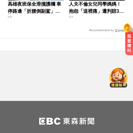
高雄夜班保全滑撞護欄 車
人夫不倫女兒同學媽媽！
停路邊「折腰倒副駕」
抱怨「這裡痛」遭判賠30
8/6
8/4
亡！
萬
Recommended by
涉工程回扣驚爆貪瀆！高雄議員范
織欽遭檢調搜索偵訓
醫起看／20歲男私密處驚見「白刺
顆粒」醫揭真相
停更1個月全面復工！蔡阿嘎甩抄襲
爭議「開拍新企劃」二伯IG也更新
涉工程回扣驚爆貪瀆！高雄議員范
織欽遭檢調搜索偵訓