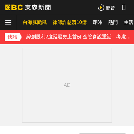
慈濟採購BNT遭詐10億 基金會：將全力配合調查
白海豚颱風
防空演習登場！高雄街頭瞬間淨空 直擊畫面曝光
律師詐慈濟10億
即時
熱門
生活
緯創股利2度延發史上首例 金管會說重話：考慮收回股務自辦
快訊
《理財達人秀》X 安聯投信免費講座報名中！搶先卡位 2027
97萬網紅「肥大叔」驟逝！2天前才開直播 最後身影曝光粉鼻酸
下載東森App，隨時掌握天下大小事！
今立秋拚轉運！命理師點名「6生肖」：把握黃金7天