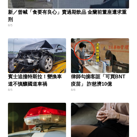
新／曾喊「食要有良心」賣過期飲品 金蘭前董座遭求重
刑
8/5
賓士追撞特斯拉！變換車
律師勾掮客誆「可買BNT
道不慎釀國道車禍
疫苗」 詐慈濟10億
8/5
8/6