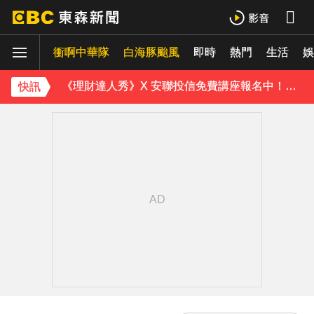
白海豚外圍雲系發威！7縣市大雨特報 警戒範圍一次看
衝啊中華隊
白海豚颱風
即時
熱門
生活
白海豚進逼會放颱風假？全台各縣市暴風侵襲率曝
娛
《理財達人秀》X 安聯投信免費講座報名中！搶先卡位 2027
快訊
下載東森App，隨時掌握天下大小事！
川普簽署行政命令！限縮出生公民權並禁生育旅遊