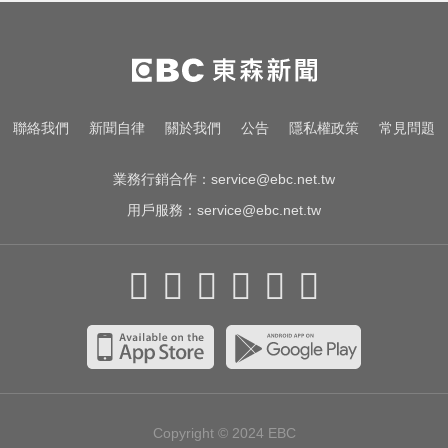
「玉山人壽」
白海豚逼近放颱風假？蔣萬安說話
了
Google人工智慧部門高層人事大地
聯絡我們
新聞自律
關於我們
公告
隱私權政策
常見問題
震 股價重挫4%
業務行銷合作：
service@ebc.net.tw
用戶服務：
service@ebc.net.tw
Copyright © 2024
EBC