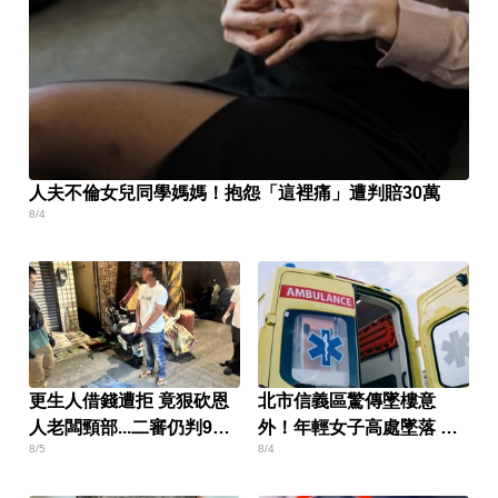
人夫不倫女兒同學媽媽！抱怨「這裡痛」遭判賠30萬
8/4
更生人借錢遭拒 竟狠砍恩
北市信義區驚傳墜樓意
人老闆頸部...二審仍判9年
外！年輕女子高處墜落 當
8/5
8/4
半
場身亡