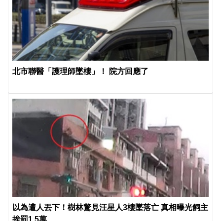
北市聯醫「護理師墜樓」！ 院方回應了
以為遭人丟下！樹林驚見汪星人3樓墜落亡 真相曝光飼主
挨罰1.5萬