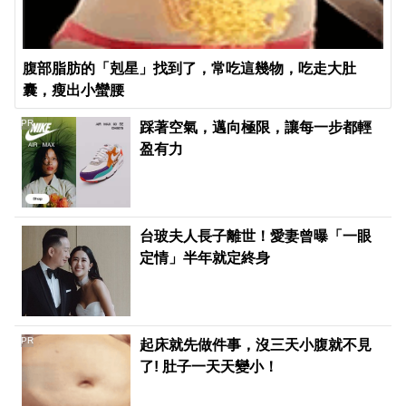
腹部脂肪的「剋星」找到了，常吃這幾物，吃走大肚
囊，瘦出小蠻腰
PR
踩著空氣，邁向極限，讓每一步都輕
盈有力
台玻夫人長子離世！愛妻曾曝「一眼
定情」半年就定終身
PR
起床就先做件事，沒三天小腹就不見
了! 肚子一天天變小！