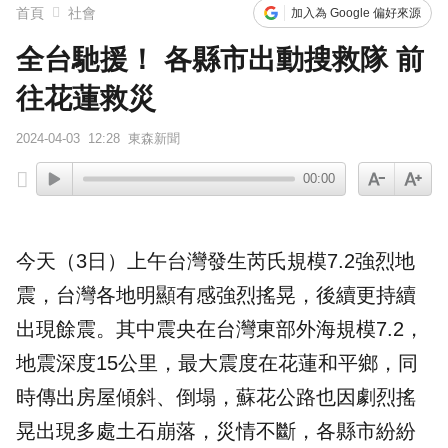
首頁
社會
加入為 Google 偏好來源
全台馳援！ 各縣市出動搜救隊 前
往花蓮救災
2024-04-03
12:28
東森新聞
00:00
今天（3日）上午台灣發生芮氏規模7.2強烈
地
震
，台灣各地明顯有感強烈搖晃，後續更持續
出現餘震。其中震央在台灣東部外海規模7.2，
地震深度15公里，最大震度在
花蓮
和平鄉，同
時傳出房屋傾斜、倒塌，蘇花公路也因劇烈搖
晃出現多處土石崩落，災情不斷，各縣市紛紛