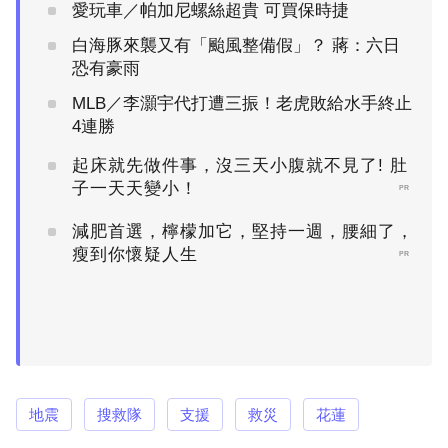
愛玩車／帕加尼螺絲超貴 可買保時捷
白海豚來襲又有「颱風整備假」？ 蔣：六日
恐有豪雨
MLB／李灝宇代打遭三振！老虎敗給水手終止
4連勝
起床就先做件事，沒三天小腹就不見了! 肚
子一天天變小！
PR
減肥首選，檸檬加它，堅持一週，腰細了，
瘦到你懷疑人生
PR
地震
搜救隊
支援
救災
花蓮