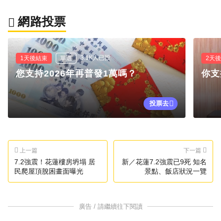
網路投票
3.1K人已投
1天後結束
單選
2天
您支持2026年再普發1萬嗎？
你支
投票去
上一篇
下一篇
7.2強震！花蓮樓房坍塌 居
新／花蓮7.2強震已9死 知名
民爬屋頂脫困畫面曝光
景點、飯店狀況一覽
廣告 / 請繼續往下閱讀