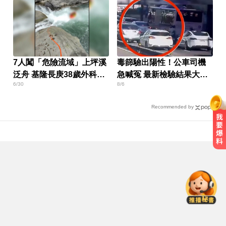
7人闖「危險流域」上坪溪
毒篩驗出陽性！公車司機
泛舟 基隆長庚38歲外科名
急喊冤 最新檢驗結果大逆
6/30
8/6
醫溺斃
轉
Recommended by
白海豚逼近放颱風假？蔣萬安說話
了
Google人工智慧部門高層人事大地
震 股價重挫4%
三商壽9/1股票下市！12/1正式更名