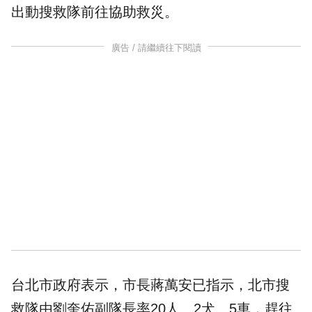
出動
搜救隊
前往協助
救災
。
廣告 / 請繼續往下閱讀
台北市政府表示，市長蔣萬安已指示，北市搜
救隊由劉奎佑副隊長率20人、2犬、5車，趕往