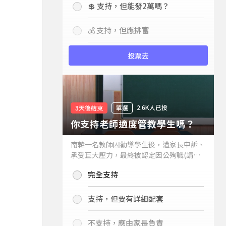
💲 支持，但能發2萬嗎？
💰 支持，但應排富
投票去
2.6K人已投
3天後結束
單選
你支持老師適度管教學生嗎？
南韓一名教師因勸導學生後，遭家長申訴、
承受巨大壓力，最終被認定因公殉職(請見
下列新聞)，引發外界關注教師教權。請問
完全支持
你支持老師適度管教學生嗎？
支持，但要有詳細配套
不支持，應由家長負責