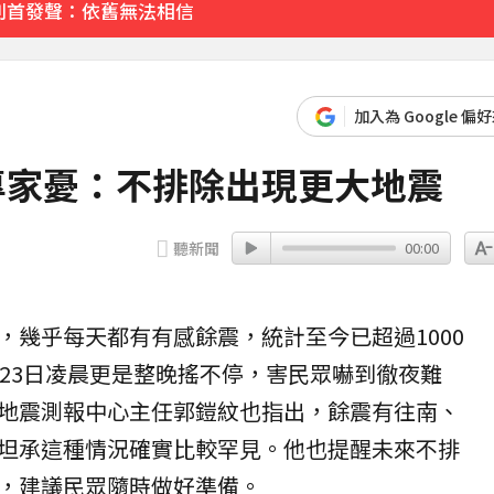
別首發聲：依舊無法相信
先卡位 2027
加入為 Google 偏
專家憂：不排除出現更大地震
聽新聞
00:00
震後，幾乎每天都有有感
餘震
，統計至今已超過1000
至23日凌晨更是整晚搖不停，害民眾嚇到徹夜難
地震
測報中心主任郭鎧紋也指出，餘震有往南、
坦承這種情況確實比較罕見。他也提醒未來不排
，建議民眾隨時做好準備。