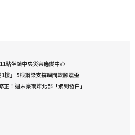
 11點坐鎮中央災害應變中心
變1樓」 5根鋼梁支撐瞬間軟腳震歪
修正！週末豪雨炸北部「紫到發白」