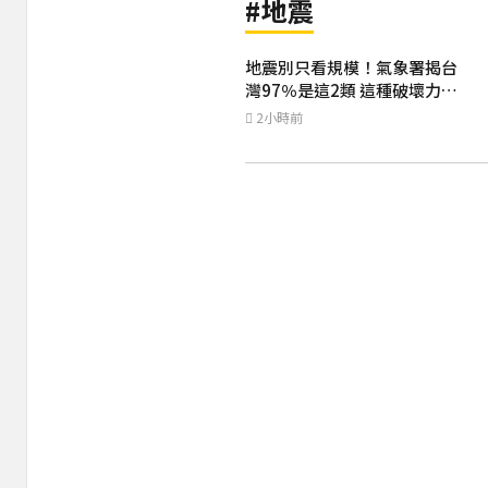
#地震
地震別只看規模！氣象署揭台
灣97％是這2類 這種破壞力更
大
2小時前