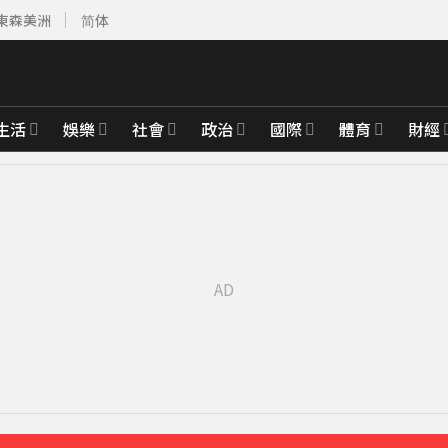
東森美洲
简体
生活
娛樂
社會
政治
國際
體育
財經
先卡位 2027
2000萬 2度遇感情詐騙
31分鐘前
拍新企劃」二伯IG也更新
54分鐘前