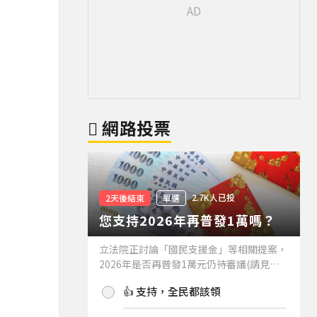
網路投票
2.7K人已投
2天後結束
單選
您支持2026年再普發1萬嗎？
立法院正討論「國民支援金」等相關提案，
2026年是否再普發1萬元仍待審議(請見下
方新聞)。如果2026年再普發1萬元，你支
👍 支持，全民都該領
持嗎？