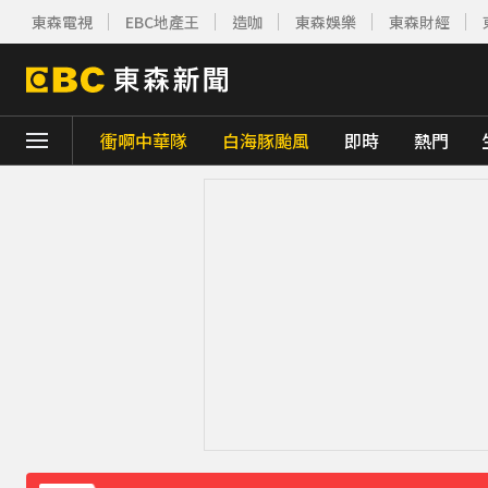
東森電視
EBC地產王
造咖
東森娛樂
東森財經
衝啊中華隊
白海豚颱風
即時
熱門
下載東森App，隨時掌握天下大小事！
《理財達人秀》X 安聯投信免費講座報名中！搶
遭前夫割頸脅迫！「兇版李毓芬」陷養套殺慘賠
停更1個月全面復工！蔡阿嘎甩抄襲爭議「開