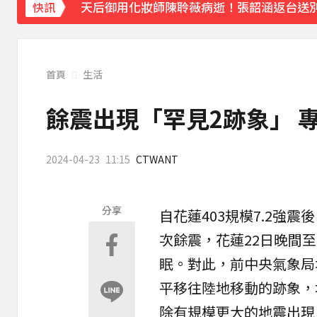
天后御用化妝師陳聆薇病逝！張韶涵返台送
快訊
下載東森App，隨時掌握天下大小事！
《理財達人秀》X 安聯投信免費講座報名中！搶
首頁
生活
餘震出現「罕見2跡象」 
2024-04-23
11:15
CTWANT
分享
自
花蓮
403規模7.2強
次餘震，花蓮22日晚間
眠。對此，前中央氣象局
平移往陸地移動的跡象，
除有規模更大的地震出現