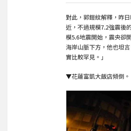
對此，郭鎧紋解釋，昨日
近，不過規模7.2強震
模5.6地震開始，震央
海岸山脈下方，他也坦言
實比較罕見。」
▼花蓮富凱大飯店傾倒。（