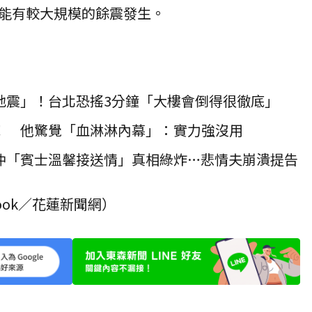
能有較大規模的餘震發生。
地震」！台北恐搖3分鐘「大樓會倒得很徹底」
！ 他驚覺「血淋淋內幕」：實力強沒用
仲「賓士溫馨接送情」真相綠炸…悲情夫崩潰提告
ook／花蓮新聞網）