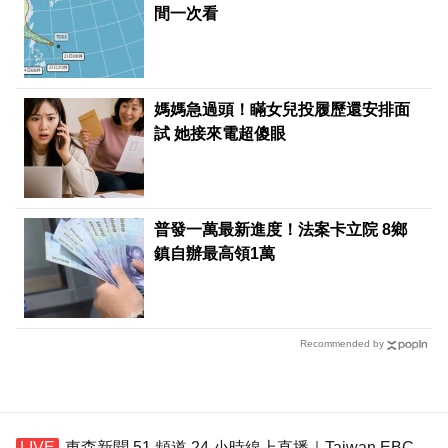
間一次看
媽媽急過頭！瞞女兒投履歷還安排面
試 她接來電超傻眼
普發一萬最新進度！法案卡立院 8鄉
鎮自辦最高領1萬
Recommended by
東森新聞 51 頻道 24 小時線上直播｜Taiwan EBC