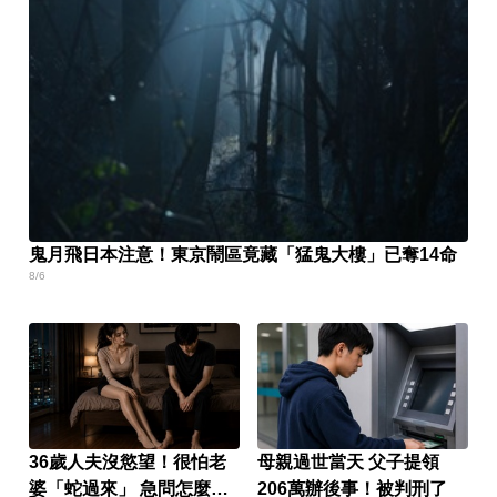
鬼月飛日本注意！東京鬧區竟藏「猛鬼大樓」已奪14命
8/6
36歲人夫沒慾望！很怕老
母親過世當天 父子提領
婆「蛇過來」 急問怎麼
206萬辦後事！被判刑了