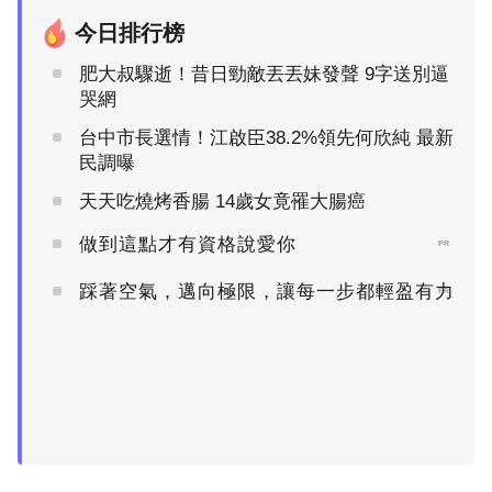
今日排行榜
肥大叔驟逝！昔日勁敵丟丟妹發聲 9字送別逼
哭網
台中市長選情！江啟臣38.2%領先何欣純 最新
民調曝
天天吃燒烤香腸 14歲女竟罹大腸癌
做到這點才有資格說愛你
PR
踩著空氣，邁向極限，讓每一步都輕盈有力
PR