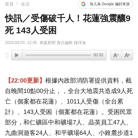
首頁
生活
加入為 Google 偏好來源
快訊／受傷破千人！花蓮強震釀9
死 143人受困
2024-04-03
12:05
東森新聞 責任編輯 鍾淳渝
00:00
【22:00更新】
根據內政部消防署提供資料，截
自晚間10點00分止，，全台大地震共造成9人死
亡（個案都在花蓮）、1011人受傷（全台累
計）、143人受困（個案都在花蓮）。受困民眾
部分，和仁礦區中和礦場7人、晶英員工47人、
九曲洞遊客24人、和平礦場64人、小錐麓步道1