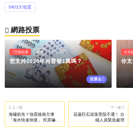
0403大地震
網路投票
3.9K人已投
7天後結束
單選
今天
您支持2026年再普發1萬嗎？
你支
投票去
上一篇
下一篇
海嘯前兆？強震後南方澳
花蓮巨石滾落受阻不通！ 台
「海水快速倒退」 民眾嚇壞
鐵人員緊急處理
了