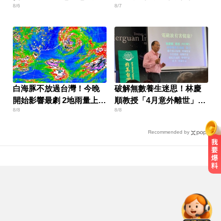
8/6
8/7
辦？
白海豚不放過台灣！今晚
破解無數養生迷思！林慶
開始影響最劇 2地雨量上看
順教授「4月意外離世」女
8/8
8/8
500毫米
兒悲痛證實
Recommended by
總統：勞工是經濟進步幕後英雄 盼
支持政府政策
NBA／灰熊前鋒克拉克死因出爐 法
醫認定毒品意外