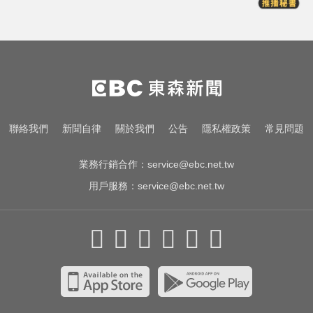
熊本強震！台灣送帳篷成搶手物資
日網讚：比政府還快
總統：勞工是經濟進步幕後英雄 盼
支持政府政策
NBA／灰熊前鋒克拉克死因出爐 法
聯絡我們
新聞自律
關於我們
公告
隱私權政策
常見問題
醫認定毒品意外
業務行銷合作：
service@ebc.net.tw
用戶服務：
service@ebc.net.tw