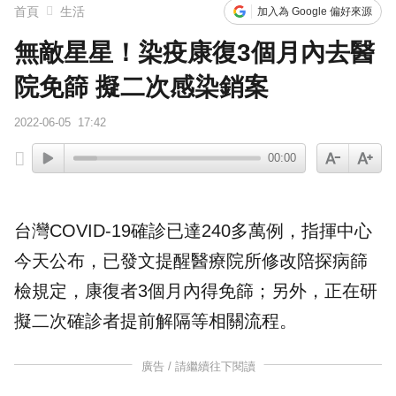
首頁
生活
加入為 Google 偏好來源
無敵星星！染疫康復3個月內去醫
院免篩 擬二次感染銷案
2022-06-05
17:42
00:00
台灣COVID-19確診已達240多萬例，指揮中心
今天公布，已發文提醒醫療院所修改陪
探病
篩
檢規定，康復者3個月內得免篩；另外，正在研
擬二次確診者提前解隔等相關流程。
廣告 / 請繼續往下閱讀