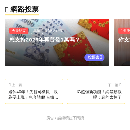
網路投票
3.5K人已投
今天結束
單選
1天
您支持2026年再普發1萬嗎？
你支
投票去
上一篇
下一篇
退休40年！失智司機員「以
IG超強新功能！網暴動歡
為要上班」急奔請假 台鐵暖
呼：真的太棒了
心答應
廣告 / 請繼續往下閱讀