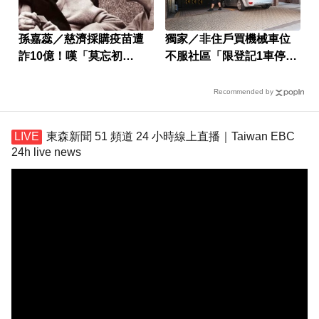
孫嘉蕊／慈濟採購疫苗遭
獨家／非住戶買機械車位
詐10億！嘆「莫忘初
不服社區「限登記1車停」
心」：善意也需監督
報警
Recommended by
東森新聞 51 頻道 24 小時線上直播｜Taiwan EBC
24h live news