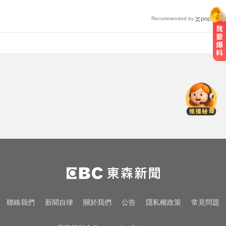
Recommended by
喉嚨痛別輕忽！醫揭口咽癌4警訊
不菸不酒也可能中招
愛玩車／無聲超跑失寵 瑪莎拉蒂將
回歸V8手排
出國回台發燒狂拉！男竟罹傷寒 醫
示警：恐爆敗血症
喉嚨痛別輕忽！醫揭口咽癌4警訊
不菸不酒也可能中招
愛玩車／無聲超跑失寵 瑪莎拉蒂將
聯絡我們
新聞自律
關於我們
公告
隱私權政策
常見問題
回歸V8手排