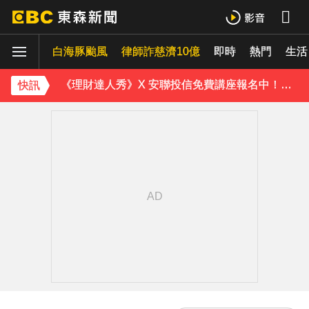
《理財達人秀》X 安聯投信免費講座報名中！搶先卡位 2027
白海豚颱風
下載東森App，隨時掌握天下大小事！
律師詐慈濟10億
即時
熱門
生活
《理財達人秀》X 安聯投信免費講座報名中！搶先卡位 2027
快訊