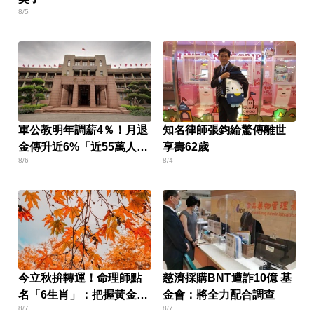
8/5
軍公教明年調薪4％！月退
知名律師張鈞綸驚傳離世
金傳升近6%「近55萬人受
享壽62歲
8/6
8/4
惠」
今立秋拚轉運！命理師點
慈濟採購BNT遭詐10億 基
名「6生肖」：把握黃金7
金會：將全力配合調查
8/7
8/7
天