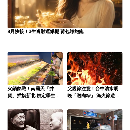
8月快接！3生肖財運爆棚 荷包賺飽飽
火鍋熱戰！南霸天「井
父親節注意！台中清水明
賀」插旗新北 鎖定學生族
晚「送肉粽」 漁火節遊客
群
恐迎煞