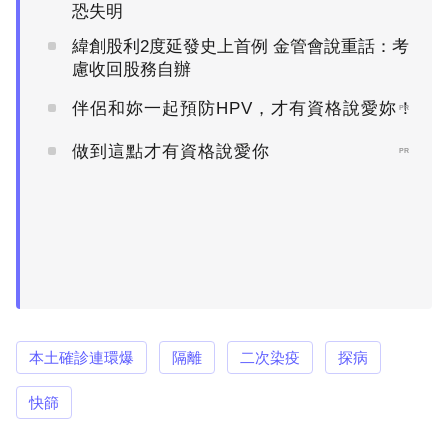
恐失明
緯創股利2度延發史上首例 金管會說重話：考
慮收回股務自辦
伴侶和妳一起預防HPV，才有資格說愛妳！
PR
做到這點才有資格說愛你
PR
本土確診連環爆
隔離
二次染疫
探病
快篩