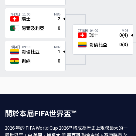
7月3日
11:00
M85
瑞士
2
阿爾及利亞
0
7月8日
04:00
M96
瑞士
0(4)
哥倫比亞
0(3)
7月4日
09:30
M87
哥倫比亞
1
迦納
0
關於本屆FIFA世界盃™
2026 年的 FIFA World Cup 2026™ 將成為歷史上規模最大的一
屆世界盃，由
美國
、
加拿大
與
墨西哥
聯合主辦。賽事將首次