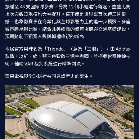
擴編至 48 支國家隊參賽，分為 12 個小組進行角逐，整體比賽
場次與觀眾規模均大幅提升。這不僅是世界盃首次跨三國舉
辦，也象徵賽事在商業化與全球影響力上的進一步擴張。多座
城市將承辦比賽，結合北美成熟的體育場館與交通基礎建設，
預期將創下觀賽人數與轉播收視的新高。
本屆官方用球名為「Trionda」（意為「三浪」），由 Adidas
製造，以紅、綠、藍三色致敬三個主辦國，並搭載智慧連線技
術，輔助 VAR 裁判系統進行精準判決。
東森電視與全球球迷共同見證歷史的誕生。