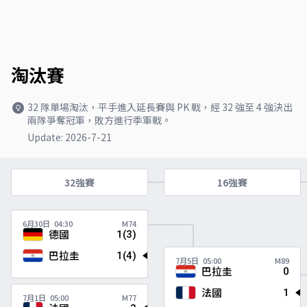
淘汰賽
32 隊單場淘汰，平手進入延長賽與 PK 戰，經 32 強至 4 強決出
兩隊爭奪冠軍，敗方進行季軍戰。
Update: 2026-7-21
32強賽
16強賽
6月30日
04:30
M74
德國
1(3)
巴拉圭
1(4)
7月5日
05:00
M89
巴拉圭
0
法國
1
7月1日
05:00
M77