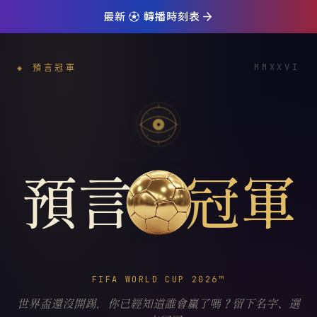
最新 ⚽️ 轉播時刻表
MMXXVI
◈ 預言冠軍
預言
冠軍
FIFA WORLD CUP 2026™
世界盃還沒開踢，你已經知道誰會贏了嗎？留下名字、選