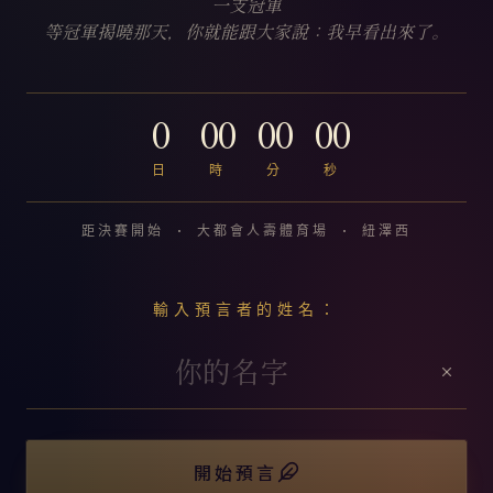
一支冠軍
等冠軍揭曉那天，你就能跟大家說：我早看出來了。
0
00
00
00
日
時
分
秒
距決賽開始 · 大都會人壽體育場 · 紐澤西
輸入預言者的姓名：
開始預言