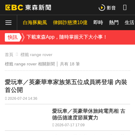
42歲情色女星要結婚了！甜嫁「前職棒選手」浪漫告白：迅速奪走我的心
白海豚颱風
律師詐慈濟10億
即時
熱門
吳東諺結婚10年超寵妻！「主動帶娃」羨煞人妻女星 她認了：心很酸
生活
下載東森App，隨時掌握天下大小事！
快訊
才連莊金鐘紅毯主持！夏和熙突曝「像被卡車撞」備賽狂操滿手繭
首頁
標籤 range rover
標籤 range rover 相關新聞 │ 共有
18
筆
愛玩車／英豪華車家族第五位成員將登場 內裝
首公開
2026-07-24 14:36
愛玩車／英豪華休旅純電亮相 古
德伍德速度節展實力
2026-07-17 17:09