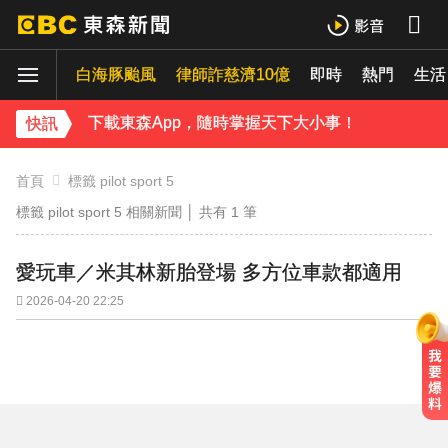
庹宗康資產全給老婆！「名下只剩1台車」結婚15年保鮮秘訣曝
白海豚颱風
律師詐慈濟10億
即時
熱門
生活
百萬網紅失蹤3年遇害！遭閨密設局赴菲「綁架撕票」千萬贖金救不回
下載東森App，隨時掌握天下大小事！
快訊
獨家／「白海豚」襲泰安！苗62線落石不斷 遊客急下山
首頁
標籤 pilot sport 5
標籤 pilot sport 5 相關新聞 │ 共有
1
筆
愛玩車／米其林新胎登場 多方位車款都適用
2026-04-20 22:25