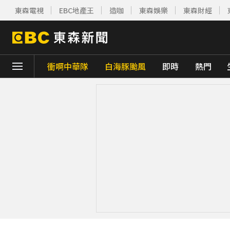
東森電視
EBC地產王
造咖
東森娛樂
東森財經
衝啊中華隊
白海豚颱風
即時
熱門
下載東森App，隨時掌握天下大小事！
《理財達人秀》X 安聯投信免費講座報名中！搶