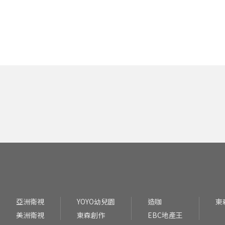
亞洲衛視
YOYO幼兒園
造咖
東
美洲衛視
東森創作
EBC地產王