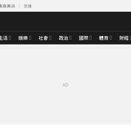
東森美洲
简体
生活
娛樂
社會
政治
國際
體育
財經
先卡位 2027