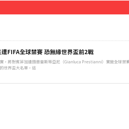
先卡位 2027
遭FIFA全球禁賽 恐無緣世界盃前2戰
實，將對賓菲加邊鋒普雷斯蒂亞尼（Gianluca Prestianni）實施全球
的世界盃大名單，這