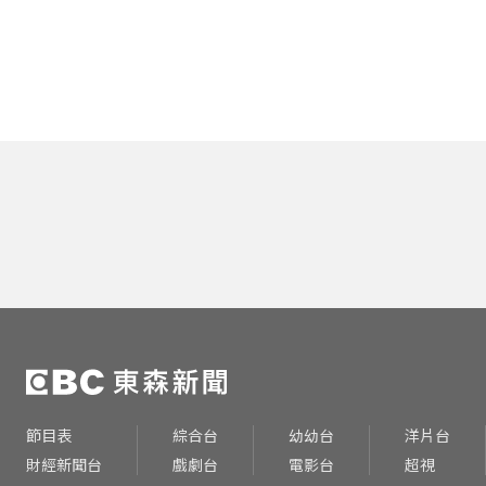
節目表
綜合台
幼幼台
洋片台
財經新聞台
戲劇台
電影台
超視