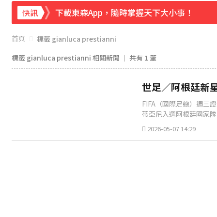
下載東森App，隨時掌握天下大小事！
快訊
《理財達人秀》X 安聯投信免費講座報名中！搶
首頁
標籤 gianluca prestianni
標籤 gianluca prestianni 相關新聞 │ 共有
1
筆
世足／阿根廷新星
FIFA（國際足總）週三證
蒂亞尼入選阿根廷國家隊
2026-05-07 14:29