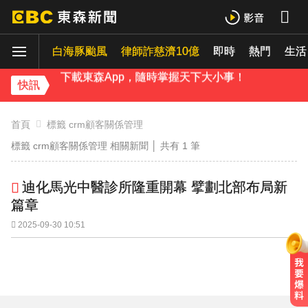
百萬網紅失蹤3年遇害！遭閨密設局赴菲「綁架撕票」千萬贖金救不回
派助理颱風天護植栽！愛莉莎莎挨轟「命不如植物」反擊：不會被吹出去
白海豚颱風
律師詐慈濟10億
即時
熱門
生活
下載東森App，隨時掌握天下大小事！
快訊
百萬網紅失蹤3年遇害！遭閨密設局赴菲「綁架撕票」千萬贖金救不回
首頁
標籤 crm顧客關係管理
標籤 crm顧客關係管理 相關新聞 │ 共有
1
筆
迪化馬光中醫診所隆重開幕 擘劃北部布局新
篇章
2025-09-30 10:51