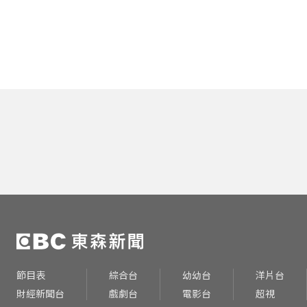
節目表
綜合台
幼幼台
洋片台
財經新聞台
戲劇台
電影台
超視