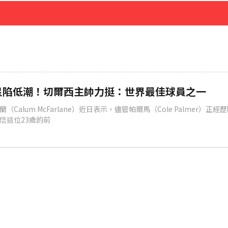
先卡位 2027
星陷低潮！切爾西主帥力挺：世界最佳球員之一
Calum McFarlane）近日表示，儘管帕爾馬（Cole Palmer）正
信這位23歲的前