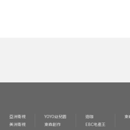
亞洲衛視
YOYO幼兒園
造咖
東
美洲衛視
東森創作
EBC地產王