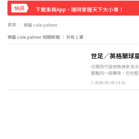
下載東森App，隨時掌握天下大小事！
快訊
《理財達人秀》X 安聯投信免費講座報名中！搶
首頁
標籤 cole palmer
標籤 cole palmer 相關新聞 │ 共有
1
筆
世足／英格蘭球
切爾西代理總教練麥克法蘭（
艱難的一個賽季，但他堅
2026-05-05 13:21