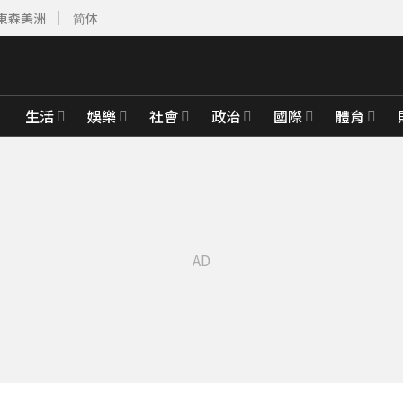
東森美洲
简体
生活
娛樂
社會
政治
國際
體育
先卡位 2027