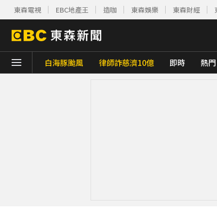
東森電視
EBC地產王
造咖
東森娛樂
東森財經
白海豚颱風
律師詐慈濟10億
即時
熱門
下載東森App，隨時掌握天下大小事！
《理財達人秀》X 安聯投信免費講座報名中！搶