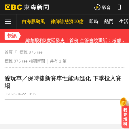
慈濟採購BNT遭詐10億 基金會：將全力配合調查
白海豚颱風
律師詐慈濟10億
即時
熱門
生活
防空演習登場！高雄街頭瞬間淨空 直擊畫面曝光
快訊
緯創股利2度延發史上首例 金管會說重話：考慮收回股務自辦
《理財達人秀》X 安聯投信免費講座報名中！搶先卡位 2027
首頁
標籤 975 rse
標籤 975 rse 相關新聞 │ 共有
1
筆
97萬網紅「肥大叔」驟逝！2天前才開直播 最後身影曝光粉鼻酸
愛玩車／保時捷新賽車性能再進化 下季投入賽
下載東森App，隨時掌握天下大小事！
場
今立秋拚轉運！命理師點名「6生肖」：把握黃金7天
2026-04-22 10:05