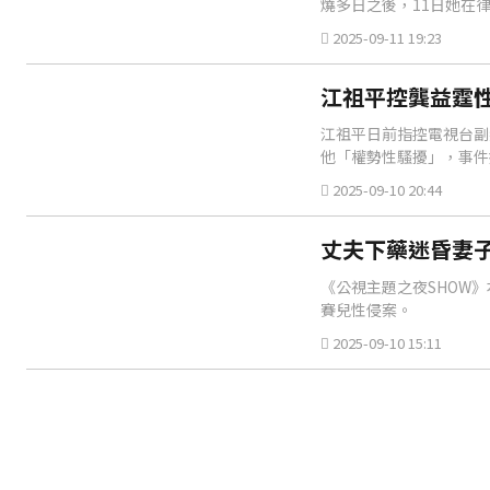
燒多日之後，11日她在
2025-09-11 19:23
江祖平控龔益霆
江祖平日前指控電視台副
他「權勢性騷擾」，事件
2025-09-10 20:44
丈夫下藥迷昏妻子
《公視主題之夜SHOW
賽兒性侵案。
2025-09-10 15:11