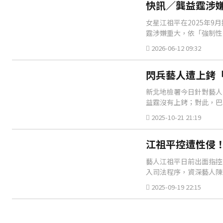
快訊／龔益霆涉嫌
女星江祖平在2025年
霆涉嫌重大，依「強制性
2026-06-12 09:32
閃兵藝人遭上銬「
新北地檢署今日針對藝人
益霆沒有上銬；對此，巴
2025-10-21 21:19
江祖平控遭性侵
藝人江祖平日前出面指控
入司法程序，資深藝人陳
2025-09-19 22:15