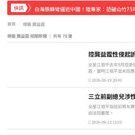
白海豚轉彎逼近中國！陸專家：恐破山竹75
快訊
《理財達人秀》X 安聯投信免費講座報名中！搶
首頁
標籤 龔益霆
下載東森App，隨時掌握天下大小事！
標籤 龔益霆 相關新聞 │ 共有
78
筆
宏碁發現兆基內部管理缺失 辭任董事長撤出
控龔益霆性侵起
女星江祖平去年9月控訴
霆，當時江祖平並未回應
2026-06-19 20:43
三立前副總兒涉性
女星江祖平指控前男友龔
由法院審理。
2026-06-12 13:53