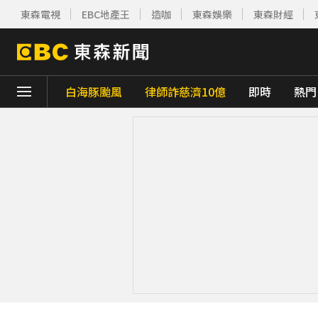
東森電視
EBC地產王
造咖
東森娛樂
東森財經
白海豚颱風
律師詐慈濟10億
即時
熱門
下載東森App，隨時掌握天下大小事！
宏碁發現兆基內部管理缺失 辭任董事長撤出
雲林羊肉查出汙染源！ 草料驗出戴奧辛超標