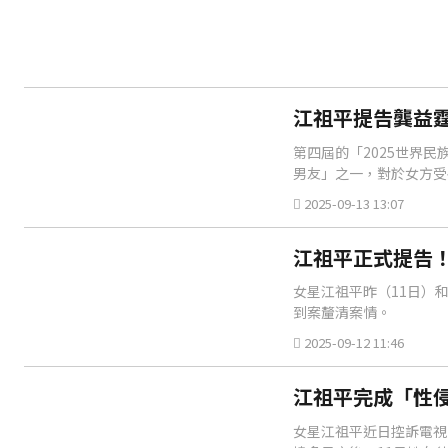
江祖平提告龔益
第四屆的「2025世界
男友」之一，對於女方受
2025-09-13 13:07
江祖平正式提告！
女星江祖平昨（11日）
到案釐清案情。
2025-09-12 11:46
江祖平完成「性侵
女星江祖平近日控訴電視