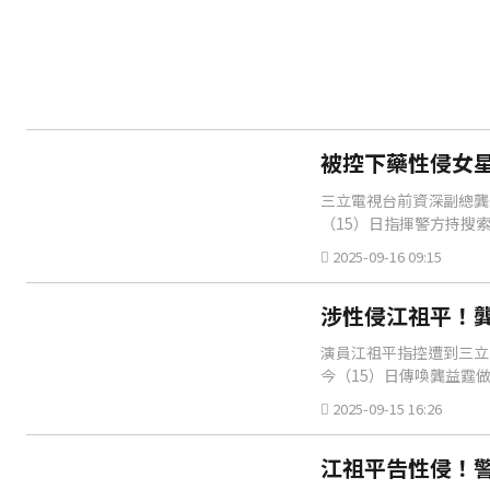
被控下藥性侵女
三立電視台前資深副總龔
（15）日指揮警方持搜
2025-09-16 09:15
涉性侵江祖平！
演員江祖平指控遭到三立
今（15）日傳喚龔益霆
2025-09-15 16:26
江祖平告性侵！