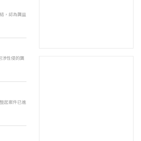
偵結，認為龔益
何涉性侵的龔
整起案件已進