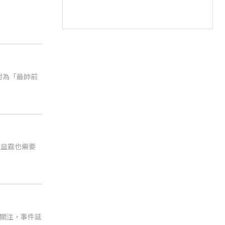
封為「最帥前
龔益霆也需要
關注，事件延