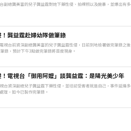
台副總龔美富的兒子龔益霆對她下藥性侵、拍裸照以及施暴，並爆出有多
侵！龔益霆赴婦幼隊做筆錄
電視台前資深副總龔美富的兒子龔益霆性侵，日前到地檢署做完筆錄之後
做筆錄，預計下午3點做完筆錄將首度現身。
侵！電視台「御用阿嬤」談龔益霆：是陽光美少年
視台資深副總兒子龔益霆下藥性侵，並坦認受害者就是自己，事件延燒多
處理，如今已製作完筆錄。