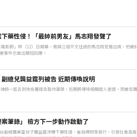
霆下藥性侵！「最帥前男友」馬志翔發聲了
民族電影節」昨（12）日開幕，曾與江祖平交往過的馬志翔受邀出席，他被
害事件也做出簡短回應。
副總兒龔益霆列被告 近期傳喚說明
和律師一起去到地檢署提告製作筆錄，近期將傳喚相關證人查證，而被告
案筆錄」 檢方下一步動作啟動了
台副總龔美富兒子龔益霆涉嫌下藥性侵、偷拍裸照等惡行，引發社會高度