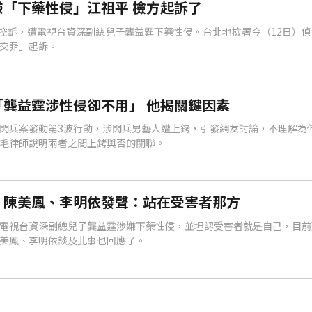
「下藥性侵」江祖平 檢方起訴了
9月控訴，遭電視台資深副總兒子龔益霆下藥性侵。台北地檢署今（12日）
交罪」起訴。
龔益霆涉性侵卻不用」 他揭關鍵因素
閃兵案發動第3波行動，涉閃兵男藝人遭上銬，引發網友討論，不理解為
毛律師說明兩者之間上銬與否的關聯。
！陳美鳳、李明依發聲：站在受害者那方
電視台資深副總兒子龔益霆涉嫌下藥性侵，並坦認受害者就是自己，目前
美鳳、李明依談及此事也回應了。