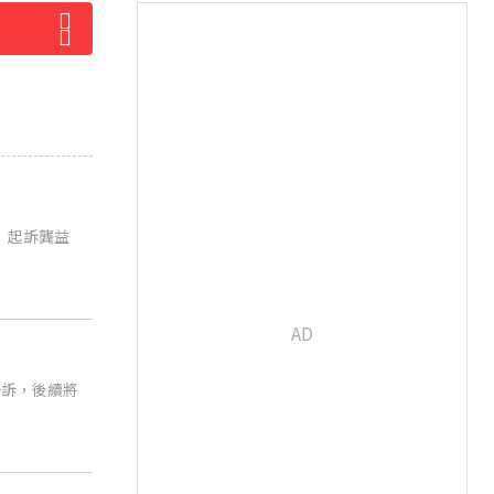
」起訴龔益
公訴，後續將