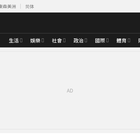
東森美洲
简体
生活
娛樂
社會
政治
國際
體育
經營層
35分鐘前
39分鐘前