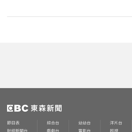
節目表
綜合台
幼幼台
洋片台
財經新聞台
戲劇台
電影台
超視