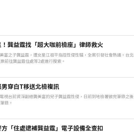
星！龔益霆找「超大咖前檢座」律師救火
美富之子龔益霆，遭女星江祖平指控性侵性騷，全案引發社會熱議。台北
索票前往龔益霆住處等2處進行搜索。
龔男穿白T移送北檢複訊
電視台前資深副總龔美富的兒子龔益霆性侵，日前到地檢署做完筆錄之後
做筆錄。
警方「住處逮補龔益霆」電子設備全查扣