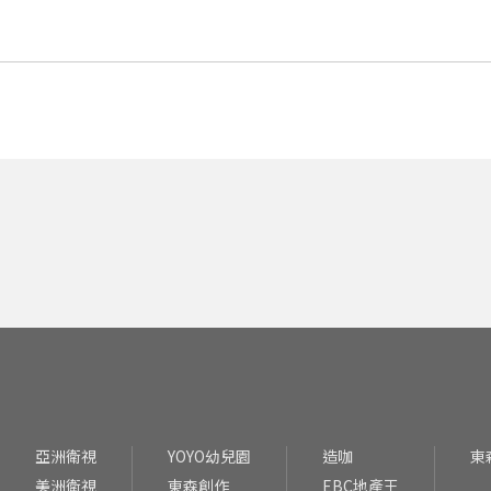
亞洲衛視
YOYO幼兒園
造咖
東
美洲衛視
東森創作
EBC地產王