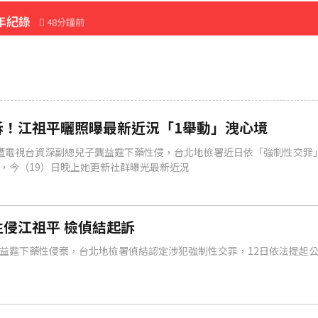
年紀錄
48分鐘前
先卡位 2027
經營層
35分鐘前
訴！江祖平曬照曝最新近況「1舉動」洩心境
遭電視台資深副總兒子龔益霆下藥性侵，台北地檢署近日依「強制性交罪
，今（19）日晚上她更新社群曝光最新近況
侵江祖平 檢偵結起訴
益霆下藥性侵案，台北地檢署偵結認定涉犯強制性交罪，12日依法提起