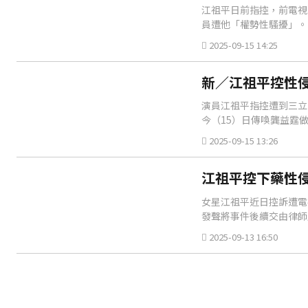
江祖平日前指控，前電視
員遭他「權勢性騷擾」。
2025-09-15 14:25
新／江祖平控性
演員江祖平指控遭到三立
今（15）日傳喚龔益霆
2025-09-15 13:26
江祖平控下藥性
女星江祖平近日控訴遭電
發聲將事件後續交由律師
2025-09-13 16:50