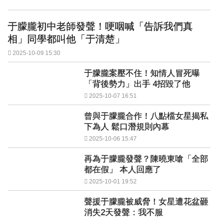
于朦朧初中老師發聲！哽咽喊「告訴我們真
相」同學都叫他「于清楚」
2025-10-09 15:30
于朦朧案壓不住！知情人冒死曝
「背後勢力」出手 4招毀了他
2025-10-07 16:51
曾與于朦朧合作！八點檔女星揭私
下為人 鬆口潛規則內幕
2025-10-06 15:47
再為于朦朧發聲？陳曉東嗆「全部
都在假」 本人回應了
2025-10-01 19:52
聲援于朦朧被威脅！女星遭花盆砸
消失2天發聲：我不服