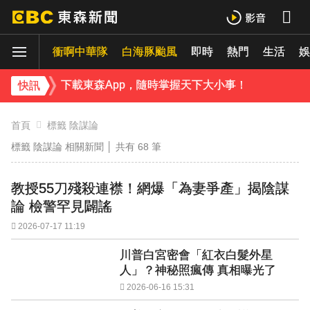
下載東森App，隨時掌握天下大小事！
衝啊中華隊
白海豚颱風
即時
熱門
生活
《理財達人秀》X 安聯投信免費講座報名中！搶先卡位 2027
娛
下載東森App，隨時掌握天下大小事！
快訊
《理財達人秀》X 安聯投信免費講座報名中！搶先卡位 2027
首頁
標籤 陰謀論
標籤 陰謀論 相關新聞 │ 共有
68
筆
教授55刀殘殺連襟！網爆「為妻爭產」揭陰謀
論 檢警罕見闢謠
2026-07-17 11:19
川普白宮密會「紅衣白髮外星
人」？神秘照瘋傳 真相曝光了
2026-06-16 15:31