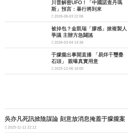
川普解密UFO！「中國諾查丹瑪
斯」預言：暴行將到來
2026-06-03 22:06
被掉包？金凱瑞「膠感」掀複製人
爭議 主辦方急闢謠
2026-03-04 14:38
于朦朧出事開直播 「易烊千璽疊
石頭」 親曝真實用意
2025-12-06 16:00
吳亦凡死訊掀陰謀論 刻意放消息掩蓋于朦朧案
2025-11-12 22:12