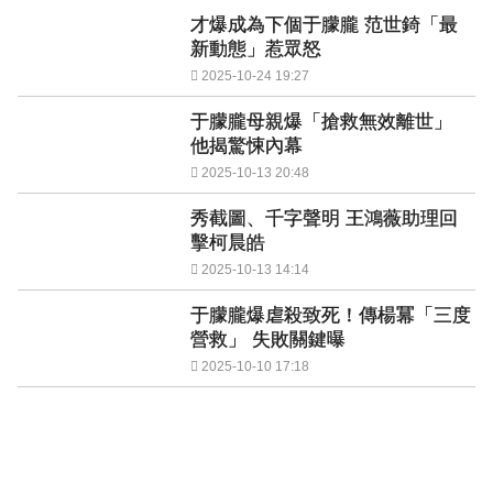
才爆成為下個于朦朧 范世錡「最
新動態」惹眾怒
2025-10-24 19:27
于朦朧母親爆「搶救無效離世」
他揭驚悚內幕
2025-10-13 20:48
秀截圖、千字聲明 王鴻薇助理回
擊柯晨皓
2025-10-13 14:14
于朦朧爆虐殺致死！傳楊冪「三度
營救」 失敗關鍵曝
2025-10-10 17:18