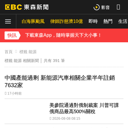
下載東森App，隨時掌握天下大小事！
白海豚颱風
律師詐慈濟10億
即時
熱門
台玻夫人揭長子驟逝原因！兒媳譚以欣71字發聲反駁
生活
下載東森App，隨時掌握天下大小事！
快訊
台玻夫人揭長子驟逝原因！兒媳譚以欣71字發聲反駁
首頁
標籤 能源
標籤 能源 相關新聞 │ 共有
391
筆
中國產能過剩 新能源汽車相關企業半年註銷
7632家
17小時前
美參院通過對俄制裁案 川普可課
俄商品最高500%關稅
2026-08-08 08:15