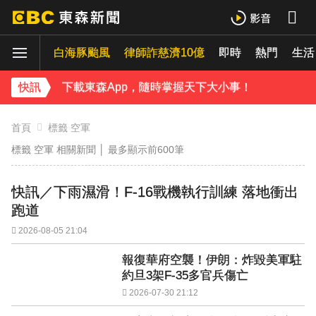
下載東森App，隨時掌握天下大小事！
白海豚颱風
律師詐慈濟10億
即時
熱門
《理財達人秀》X 安聯投信免費講座報名中！搶先卡位 2027
生活
下載東森App，隨時掌握天下大小事！
快訊
《理財達人秀》X 安聯投信免費講座報名中！搶先卡位 2027
首頁
標籤 空軍
標籤 空軍 相關新聞 │
最多顯示前600筆
快訊／下雨濕滑！F-16戰機執行訓練 落地衝出
跑道
2026-08-05 21:04
報復華府空襲！伊朗：炸毀美軍駐
約旦3架F-35多官兵傷亡
2026-07-30 21:12