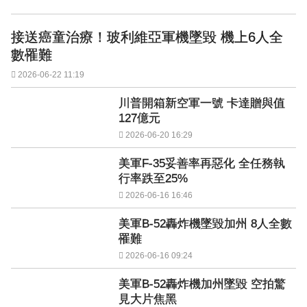
接送癌童治療！玻利維亞軍機墜毀 機上6人全
數罹難
2026-06-22 11:19
川普開箱新空軍一號 卡達贈與值
127億元
2026-06-20 16:29
美軍F-35妥善率再惡化 全任務執
行率跌至25%
2026-06-16 16:46
美軍B-52轟炸機墜毀加州 8人全數
罹難
2026-06-16 09:24
美軍B-52轟炸機加州墜毀 空拍驚
見大片焦黑