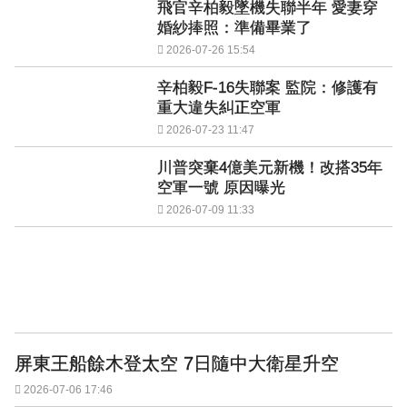
飛官辛柏毅墜機失聯半年 愛妻穿
婚紗捧照：準備畢業了
2026-07-26 15:54
辛柏毅F-16失聯案 監院：修護有
重大違失糾正空軍
2026-07-23 11:47
川普突棄4億美元新機！改搭35年
空軍一號 原因曝光
2026-07-09 11:33
屏東王船餘木登太空 7日隨中大衛星升空
2026-07-06 17:46