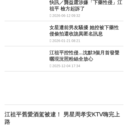
快訊／龔益霆涉嫌「下藥性侵」江
祖平 檢方起訴了
2026-06-12 09:32
女星遭前男友騷擾 她控被下藥性
侵偷拍還收詭異匿名訊息
2026-01-21 08:21
江祖平控性侵...沈默3個月首發聲
曬現況照粉絲全放心
2025-12-04 17:34
江祖平舊愛酒駕被逮！ 男星周孝安KTV嗨完上
路