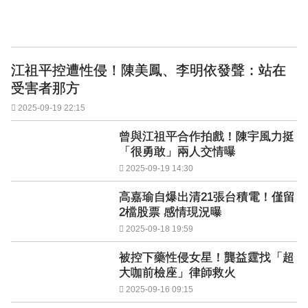
江祖平控遭性侵！陳美鳳、李明依發聲：站在
受害者那方
2025-09-19 22:15
曾與江祖平合作拍戲！陳宇風力挺
「很勇敢」兩人交情曝
2025-09-19 14:30
高嘉瑜自爆出清21張台積電！僅留
2檔股票 感情現況曝
2025-09-18 19:59
被控下藥性侵女星！龔益霆找「超
大咖前檢座」律師救火
2025-09-16 09:15