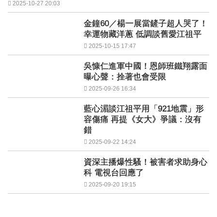
2025-10-27 20:03
金鐘60／楊一展當鏟子超人哭了！
幸運物藏洋蔥 低調談舊愛江祖平
2025-10-15 17:47
吳慷仁進軍中國！恩師班鐵翔露面
曝心聲：拴著也會受限
2025-09-26 16:34
藍心湄談江祖平用「921地震」形
容傷痛 再提《女大》爭議：沒有
錯
2025-09-22 14:24
資深主播爆性騷！被害者求助身心
科 電視台回應了
2025-09-20 19:15