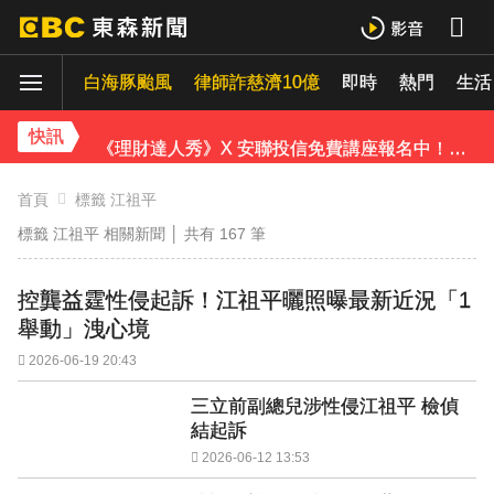
快訊／國家警報大響！大雷雨猛炸3縣市 警戒區域曝
白海豚颱風
律師詐慈濟10億
即時
熱門
生活
石崇良「負政治決定」傳請辭！蔣：總統國安開了沒？
快訊
《理財達人秀》X 安聯投信免費講座報名中！搶先卡位 2027
寬魚營收衰退 「點名王心凌、楊丞琳」網笑翻：太誠實
首頁
標籤 江祖平
標籤 江祖平 相關新聞 │ 共有
167
筆
家長曝「小S私下為人」徹底改觀 網友洗版認證
下載東森App，隨時掌握天下大小事！
控龔益霆性侵起訴！江祖平曬照曝最新近況「1
舉動」洩心境
快訊／台北喜來登飯店旁 施工圍籬倒塌壓傷路人
2026-06-19 20:43
三立前副總兒涉性侵江祖平 檢偵
結起訴
2026-06-12 13:53