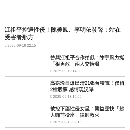
江祖平控遭性侵！陳美鳳、李明依發聲：站在
受害者那方
2025-09-19 22:15
曾與江祖平合作拍戲！陳宇風力挺
「很勇敢」兩人交情曝
2025-09-19 14:30
高嘉瑜自爆出清21張台積電！僅留
2檔股票 感情現況曝
2025-09-18 19:59
被控下藥性侵女星！龔益霆找「超
大咖前檢座」律師救火
2025-09-16 09:15