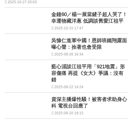
2025-10-27 20:03
金鐘60／楊一展當鏟子超人哭了！
幸運物藏洋蔥 低調談舊愛江祖平
2025-10-15 17:47
吳慷仁進軍中國！恩師班鐵翔露面
曝心聲：拴著也會受限
2025-09-26 16:34
藍心湄談江祖平用「921地震」形
容傷痛 再提《女大》爭議：沒有
錯
2025-09-22 14:24
資深主播爆性騷！被害者求助身心
科 電視台回應了
2025-09-20 19:15