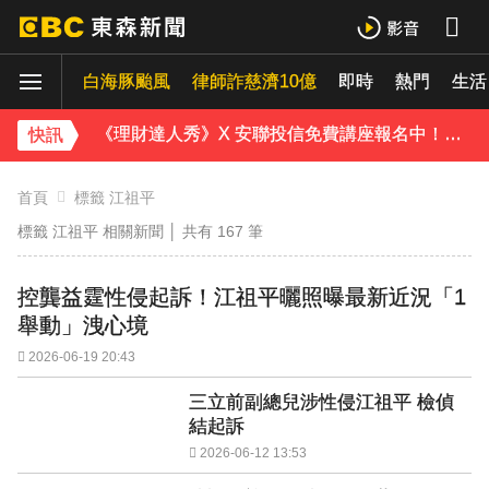
傳石崇良請辭 行政院：無相關討論
白海豚颱風
律師詐慈濟10億
即時
熱門
生活
父親節驚傳民宅大火！2孩童逃出「毛孩受困」 消防員急救援
《理財達人秀》X 安聯投信免費講座報名中！搶先卡位 2027
快訊
《半澤直樹》男星宣布再婚！迎新生命雙喜臨門
首頁
標籤 江祖平
標籤 江祖平 相關新聞 │ 共有
167
筆
涉製毒、跨國販毒！埃及女星被判死刑
美國抗癌網紅拒安寧！家屬證實死訊 得年26歲
控龔益霆性侵起訴！江祖平曬照曝最新近況「1
舉動」洩心境
寬魚營收衰退 「點名王心凌、楊丞琳」網笑翻：太誠實
2026-06-19 20:43
家長曝「小S私下為人」徹底改觀 網友洗版認證
三立前副總兒涉性侵江祖平 檢偵
結起訴
下載東森App，隨時掌握天下大小事！
2026-06-12 13:53