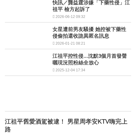
快訊／龔益霆涉嫌「下藥性侵」江
神秘！ 「隱形部隊」藏河濱公園 藏身草坪難察覺
祖平 檢方起訴了
2026-06-12 09:32
女星遭前男友騷擾 她控被下藥性
侵偷拍還收詭異匿名訊息
2026-01-21 08:21
江祖平控性侵...沈默3個月首發聲
曬現況照粉絲全放心
2025-12-04 17:34
江祖平舊愛酒駕被逮！ 男星周孝安KTV嗨完上
路