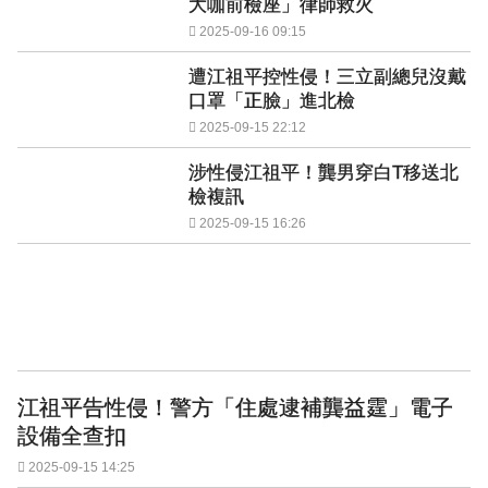
大咖前檢座」律師救火
2025-09-16 09:15
遭江祖平控性侵！三立副總兒沒戴
口罩「正臉」進北檢
2025-09-15 22:12
涉性侵江祖平！龔男穿白T移送北
檢複訊
2025-09-15 16:26
江祖平告性侵！警方「住處逮補龔益霆」電子
設備全查扣
2025-09-15 14:25