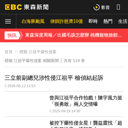
《理財達人秀》X 安聯投信免費講座報名中！搶先卡位 2027
白海豚颱風
下載東森App，隨時掌握天下大小事！
律師詐慈濟10億
即時
熱門
生活
東森深度周報／出國毛孩怎麼辦 桃機寵物旅館應運而生
快訊
首頁
標籤 江祖平爆性侵案
標籤 江祖平爆性侵案 相關新聞 │ 共有
119
筆
三立前副總兒涉性侵江祖平 檢偵結起訴
2026-06-12 13:53
曾與江祖平合作拍戲！陳宇風力挺
「很勇敢」兩人交情曝
2025-09-19 14:30
被控下藥性侵女星！龔益霆找「超