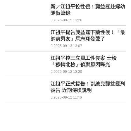
新／江祖平控性侵！龔益霆赴婦幼
隊做筆錄
2025-09-15 13:26
江祖平提告龔益霆下藥性侵！「最
帥前男友」馬志翔發聲了
2025-09-13 13:07
江祖平控三立員工性侵案 士檢
「移轉北檢」偵辦原因曝光
2025-09-12 18:20
江祖平正式提告！副總兒龔益霆列
被告 近期傳喚說明
2025-09-12 11:46