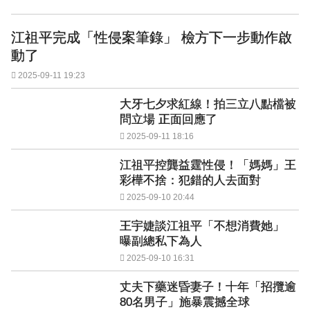
江祖平完成「性侵案筆錄」 檢方下一步動作啟
動了
2025-09-11 19:23
大牙七夕求紅線！拍三立八點檔被
問立場 正面回應了
2025-09-11 18:16
江祖平控龔益霆性侵！「媽媽」王
彩樺不捨：犯錯的人去面對
2025-09-10 20:44
王宇婕談江祖平「不想消費她」
曝副總私下為人
2025-09-10 16:31
丈夫下藥迷昏妻子！十年「招攬逾
80名男子」施暴震撼全球