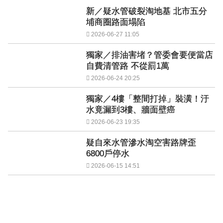
新／疑水管破裂淘地基 北市五分
埔商圈路面塌陷
2026-06-27 11:05
獨家／排油害堵？管委會要便當店
自費清管路 不從罰1萬
2026-06-24 20:25
獨家／4樓「整間打掉」裝潢！汙
水竟漏到3樓、牆面壁癌
2026-06-23 19:35
疑自來水管滲水淘空害路牌歪
6800戶停水
2026-06-15 14:51