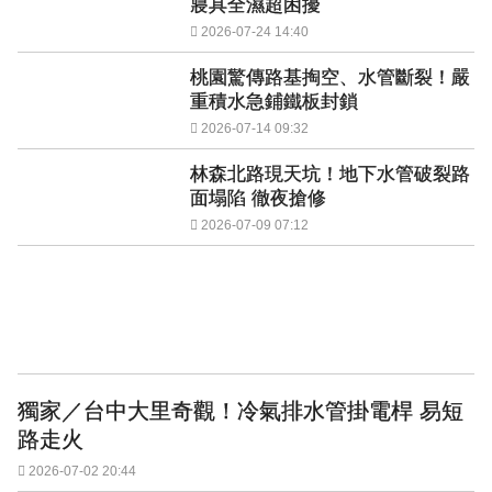
寢具全濕超困擾
2026-07-24 14:40
桃園驚傳路基掏空、水管斷裂！嚴
重積水急鋪鐵板封鎖
2026-07-14 09:32
林森北路現天坑！地下水管破裂路
面塌陷 徹夜搶修
2026-07-09 07:12
獨家／台中大里奇觀！冷氣排水管掛電桿 易短
路走火
2026-07-02 20:44