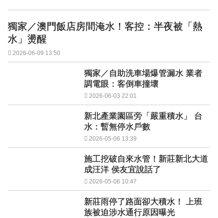
獨家／澳門飯店房間淹水！客控：半夜被「熱
水」燙醒
2026-06-09 13:50
獨家／自助洗車場爆管漏水 業者
調電眼：客倒車撞壞
2026-06-03 22:01
新北產業園區旁「嚴重積水」 台
水：暫無停水戶數
2026-05-06 13:39
施工挖破自來水管！新莊新北大道
成汪洋 侯友宜說話了
2026-05-06 10:47
新莊雨停了路面卻大積水！ 上班
族被迫涉水通行原因曝光