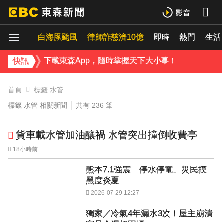
下載東森App，隨時掌握天下大小事！
白海豚颱風
律師詐慈濟10億
即時
熱門
《理財達人秀》X 安聯投信免費講座報名中！搶先卡位 2027
生活
下載東森App，隨時掌握天下大小事！
快訊
《理財達人秀》X 安聯投信免費講座報名中！搶先卡位 2027
首頁
標籤 水管
標籤 水管 相關新聞 │ 共有
236
筆
貨車載水管加油釀禍 水管突出撞倒收費亭
18小時前
熊本7.1強震「停水停電」災民摸
黑度炎夏
2026-07-29 12:27
獨家／冷氣4年漏水3次！屋主崩潰