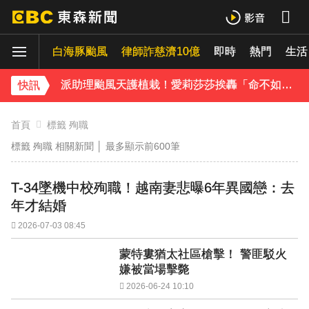
庹宗康資產全給老婆！「名下只剩1台車」結婚15年保鮮秘訣曝
白海豚颱風
律師詐慈濟10億
即時
熱門
生活
百萬網紅失蹤3年遇害！遭閨密設局赴菲「綁架撕票」千萬贖金救不回
派助理颱風天護植栽！愛莉莎莎挨轟「命不如植物」反擊：不會被吹出去
快訊
下載東森App，隨時掌握天下大小事！
首頁
標籤 殉職
標籤 殉職 相關新聞 │
最多顯示前600筆
獨家／「白海豚」襲泰安！苗62線落石不斷 遊客急下山
T-34墜機中校殉職！越南妻悲曝6年異國戀：去
年才結婚
2026-07-03 08:45
蒙特婁猶太社區槍擊！ 警匪駁火
嫌被當場擊斃
2026-06-24 10:10