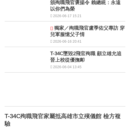
頒殉職飛官褒揚令 賴總統：永遠
以你們為榮
2026-06-17 15:21
獨家／殉職飛官盧季佑父專訪 穿
兒軍服憶父子情
2026-06-16 20:41
T-34C墜毀2飛官殉職 顧立雄允追
晉上校從優撫卹
2026-06-04 13:45
T-34C殉職飛官家屬抵高雄市立殯儀館 檢方複
驗