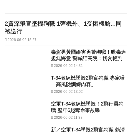
2資深飛官墜機殉職 1彈機外、1受困機艙...同
袍送行
2026-06-02 15:27
毒駕男黃國維害勇警殉職！吸毒違
規無悔意 警喊話高院：切勿輕判
2026-06-02 14:31
T-34教練機墜毀2飛官殉職 專家曝
「高風險訓練內容」
2026-06-02 13:02
空軍T-34教練機墜毀！2飛行員殉
職 歷年6起奪命事故曝
2026-06-02 11:38
新／空軍T-34墜毀2飛官殉職 賴清