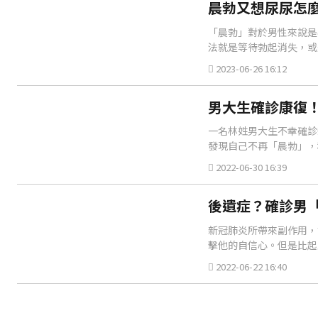
晨勃又想尿尿怎
「晨勃」對於男性來說是
法就是等待勃起消失，或
2023-06-26 16:12
男大生確診康復
一名林姓男大生不幸確診
發現自己不再「晨勃」，
同路徑影響勃起功能。
2022-06-30 16:39
後遺症？確診男「
新冠肺炎所帶來副作用，
擊他的自信心。但是比起
開始打不起精神，甚至在
2022-06-22 16:40