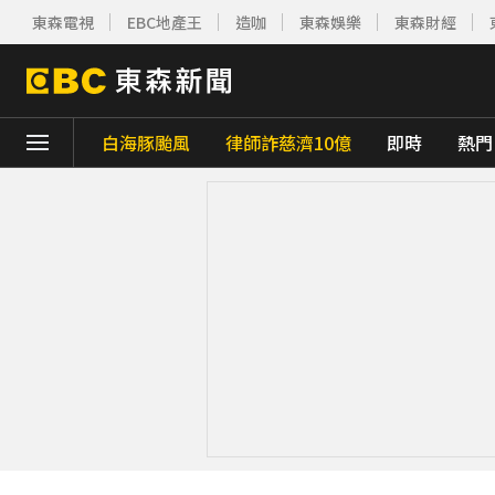
東森電視
EBC地產王
造咖
東森娛樂
東森財經
白海豚颱風
律師詐慈濟10億
即時
熱門
下載東森App，隨時掌握天下大小事！
《理財達人秀》X 安聯投信免費講座報名中！搶