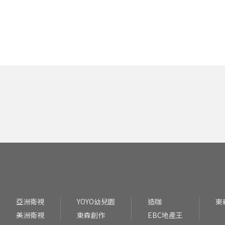
亞洲衛視
YOYO幼兒園
造咖
東
美洲衛視
東森創作
EBC地產王