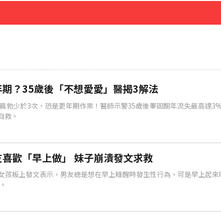
先卡位 2027
期？35歲後「不想愛愛」醫揭3解法
晨勃少於3次，恐是更年期作祟！醫師示警35歲後睪固酮年流失最高達3
自救。
喜歡「早上做」 妹子崩潰發文求救
rd女孩板上發文表示，男友總是想在早上睡醒時發生性行為，可是早上起來
。