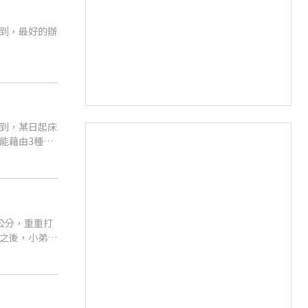
到，最好的辦
到，某日起床
能藉由3種不
公分，重重打
之後，小弟弟