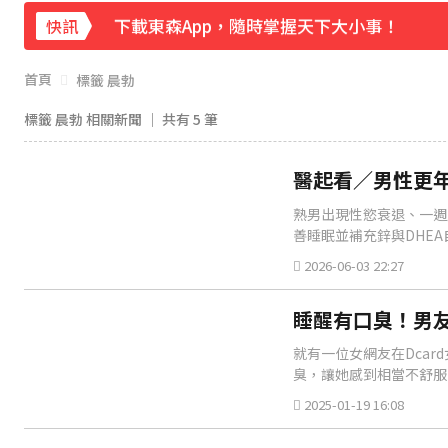
下載東森App，隨時掌握天下大小事！
快訊
《理財達人秀》X 安聯投信免費講座報名中！搶
首頁
標籤 晨勃
標籤 晨勃 相關新聞 │ 共有
5
筆
醫起看／男性更年
熟男出現性慾衰退、一週
善睡眠並補充鋅與DHEA
2026-06-03 22:27
睡醒有口臭！男友
就有一位女網友在Dca
臭，讓她感到相當不舒服
2025-01-19 16:08