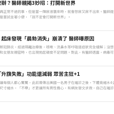
麼辦？醫師親揭3妙招：打開新世界
再正常不過的事，但是當一陣尿液襲來時，就會想尿又尿不出來。醫師提
是嘗試坐著小便，「說不定會打開新世界」。
！起床發現「晨勃消失」崩潰了 醫師曝原因
新冠肺炎，經過隔離治療後，咳嗽、流鼻水等呼吸道症狀完全緩解；沒想
和女朋友親密時，也出現勃起硬度不足問題。對此，有醫師透露，病毒可
升旗失敗」功能還減弱 眾苦主狂+1
讓每個人都心驚驚，此前曾傳出美國一名男子在確診之後，下體竟縮水4
尺寸縮水，「不舉」才更讓所有男性擔心，有網友發文求救，自己在確診
康復後，早上也沒辦法「升旗」，意外引來其他苦主留言。