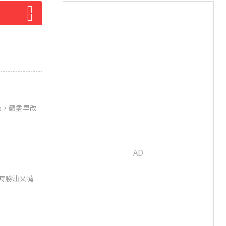
%，籲盡早改
時臉油又嘴