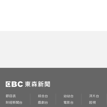
節目表
綜合台
幼幼台
洋片台
財經新聞台
戲劇台
電影台
超視