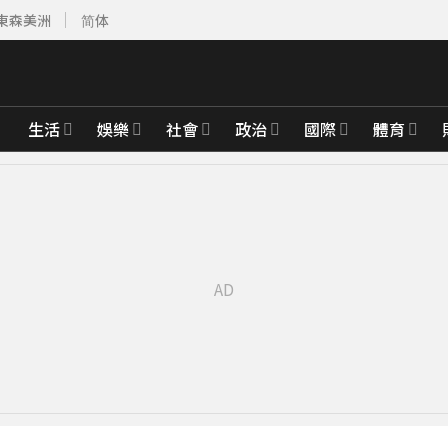
東森美洲
简体
生活
娛樂
社會
政治
國際
體育
先卡位 2027