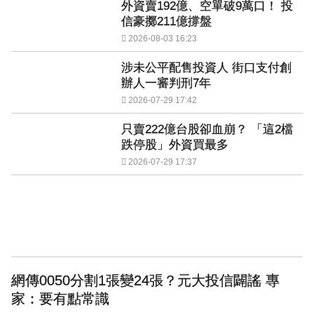
外資賣192億、空單破9萬口！ 投
信豪擲211億撐盤
2026-08-03 16:23
涉未公平配售投資人 街口支付創
辦人一審判刑7年
2026-07-29 17:42
只賣222億台股卻血崩？ 「這2檔
跌停股」外資買最多
2026-07-29 17:37
網傳0050分割1張變24張？元大投信闢謠 專
家：要有點常識