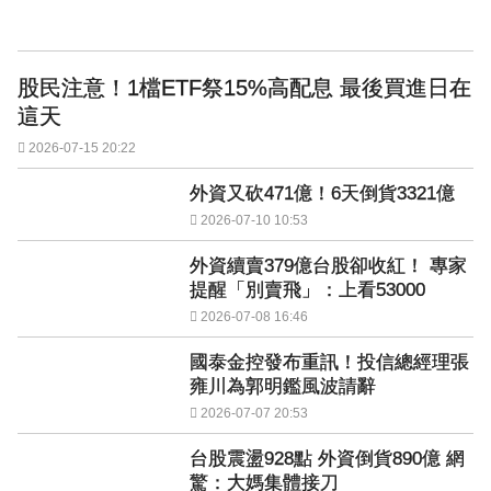
股民注意！1檔ETF祭15%高配息 最後買進日在
這天
2026-07-15 20:22
外資又砍471億！6天倒貨3321億
2026-07-10 10:53
外資續賣379億台股卻收紅！ 專家
提醒「別賣飛」：上看53000
2026-07-08 16:46
國泰金控發布重訊！投信總經理張
雍川為郭明鑑風波請辭
2026-07-07 20:53
台股震盪928點 外資倒貨890億 網
驚：大媽集體接刀