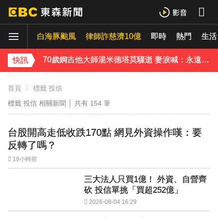
中颱白海豚接近中 晚間至8/9最靠近
白海豚颱風
律師詐慈濟10億
即時
熱門
《理財達人秀》X 安聯投信免費講座報名中！搶先卡位 2027
生活
70歲鋼吉他大師湯米德塔莫驟逝 妻淚喊：永遠是我一生摯愛
快訊
姜厚任小24歲女友「3碩1博」造假？ 台大回應了
首頁
標籤 投信
標籤 投信 相關新聞 │ 共有
154
筆
下載東森App，隨時掌握天下大小事！
熊本強震！台灣送帳篷成搶手物資 日網讚：比政府還快
台股開高走低收跌170點 網見外資操作嘆：要
反轉了嗎？
19小時前
三大法人只買1億！ 外資、自營齊
砍 投信單挑「買超252億」
2026-08-04 16:29