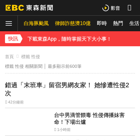
雲林羊肉查出汙染源！ 草料驗出戴奧辛超標
白海豚颱風
律師詐慈濟10億
即時
熱門
《理財達人秀》X 安聯投信免費講座報名中！搶先卡位 2027
生活
下載東森App，隨時掌握天下大小事！
快訊
宏碁發現兆基內部管理缺失 辭任董事長撤出經營層
首頁
標籤 性侵
標籤 性侵 相關新聞 │
最多顯示前600筆
錯過「末班車」留宿男網友家！ 她慘遭性侵2
次
42分鐘前
台中男滴管餵毒 性侵傳播妹害
命！下場出爐
1小時前