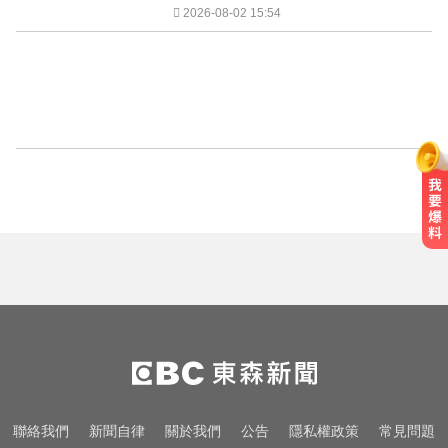
2026-08-02 15:54
聯絡我們
新聞自律
關於我們
公告
隱私權政策
常見問題