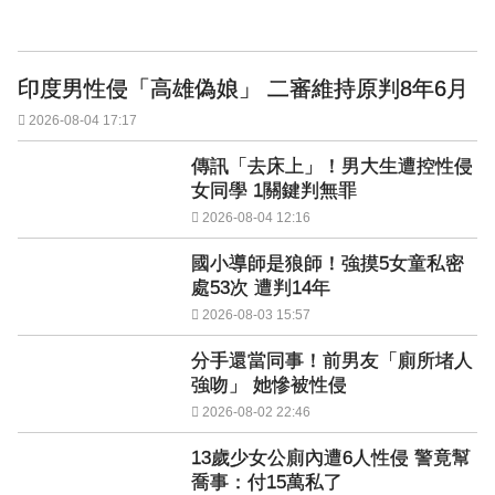
印度男性侵「高雄偽娘」 二審維持原判8年6月
2026-08-04 17:17
傳訊「去床上」！男大生遭控性侵
女同學 1關鍵判無罪
2026-08-04 12:16
國小導師是狼師！強摸5女童私密
處53次 遭判14年
2026-08-03 15:57
分手還當同事！前男友「廁所堵人
強吻」 她慘被性侵
2026-08-02 22:46
13歲少女公廁內遭6人性侵 警竟幫
喬事：付15萬私了