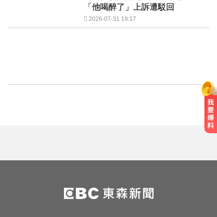
「他喝醉了」上訴遭駁回
2026-07-31 19:17