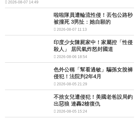
2026-08-07 14:49
啦啦隊員遭輪流性侵！丟包公路秒
被撞死 3男扯：她自願的
2026-08-07 11:13
印度少女陳屍家中！家屬控「性侵
殺人」 居民氣炸怒封國道
2026-08-06 18:54
色外公稱「幫看過敏」騙孫女脫褲
侵犯！法院判2年4月
2026-08-05 21:29
不捨女兒遭侵犯！美國老爸設局釣
出惡狼 連轟2槍復仇
2026-08-05 15:24