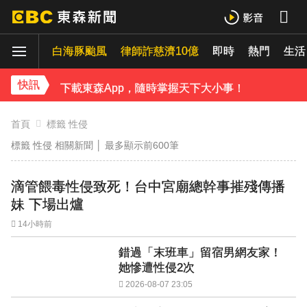
下載東森App，隨時掌握天下大小事！
白海豚颱風
律師詐慈濟10億
即時
熱門
生活
《理財達人秀》X 安聯投信免費講座報名中！搶先卡位 2027
下載東森App，隨時掌握天下大小事！
快訊
《理財達人秀》X 安聯投信免費講座報名中！搶先卡位 2027
首頁
標籤 性侵
標籤 性侵 相關新聞 │
最多顯示前600筆
滴管餵毒性侵致死！台中宮廟總幹事摧殘傳播
妹 下場出爐
14小時前
錯過「末班車」留宿男網友家！
她慘遭性侵2次
2026-08-07 23:05