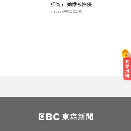
強吻」 她慘被性侵
2026-08-02 22:46