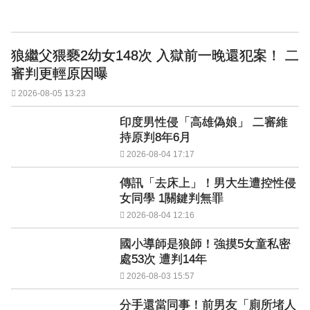
狼繼父猥褻2幼女148次 入獄前一晚還犯案！ 二
審判更輕原因曝
2026-08-05 13:23
印度男性侵「高雄偽娘」 二審維
持原判8年6月
2026-08-04 17:17
傳訊「去床上」！男大生遭控性侵
女同學 1關鍵判無罪
2026-08-04 12:16
國小導師是狼師！強摸5女童私密
處53次 遭判14年
2026-08-03 15:57
分手還當同事！前男友「廁所堵人