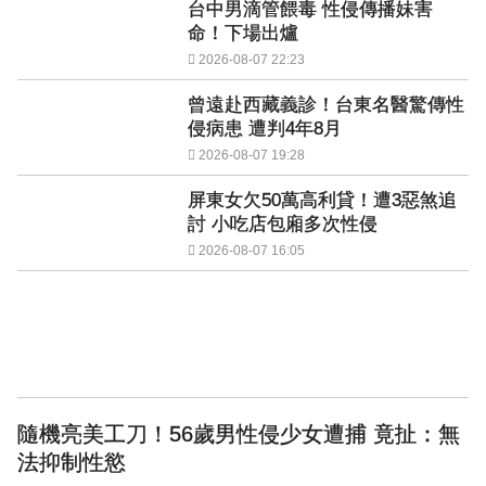
台中男滴管餵毒 性侵傳播妹害
命！下場出爐
2026-08-07 22:23
曾遠赴西藏義診！台東名醫驚傳性
侵病患 遭判4年8月
2026-08-07 19:28
屏東女欠50萬高利貸！遭3惡煞追
討 小吃店包廂多次性侵
2026-08-07 16:05
隨機亮美工刀！56歲男性侵少女遭捕 竟扯：無
法抑制性慾