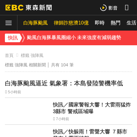
獨家／1坪85萬「12年屋」樓頂漏水！住戶怨害天花板滲水
白海豚颱風
律師詐慈濟10億
即時
熱門
生活
獨家／又有名店遭冒用詐騙！卡通園怒：投訴Meta也無效
颱風白海豚暴風圈縮小 未來強度有減弱趨勢
快訊
淡水驚見龍捲風 氣象署證實：和白海豚有關
首頁
標籤 強陣風
標籤 強陣風 相關新聞 │ 共有
104
筆
《理財達人秀》X 安聯投信免費講座報名中！搶先卡位 2027
下載東森App，隨時掌握天下大小事！
白海豚颱風逼近 氣象署：本島發陸警機率低
5小時前
白海豚估「明通過台灣北方」北部慎防豪雨 深夜撲中國
快訊／國家警報大響！大雷雨猛炸
3縣市 警戒區域曝
7小時前
快訊／快躲雨！雷聲大響 ７縣市