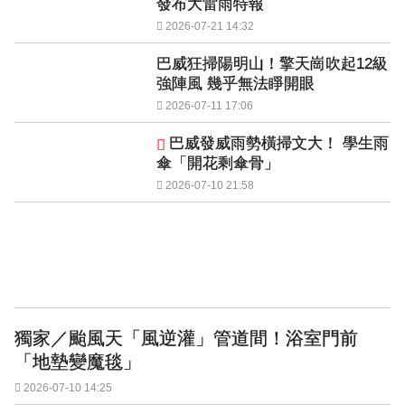
發布大雷雨特報
2026-07-21 14:32
巴威狂掃陽明山！擎天崗吹起12級
強陣風 幾乎無法睜開眼
2026-07-11 17:06
巴威發威雨勢橫掃文大！ 學生雨
傘「開花剩傘骨」
2026-07-10 21:58
獨家／颱風天「風逆灌」管道間！浴室門前
「地墊變魔毯」
2026-07-10 14:25