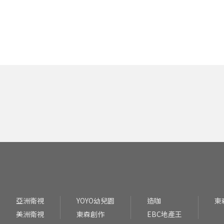
亞洲衛視
YOYO幼兒園
造咖
東
美洲衛視
東森創作
EBC地產王