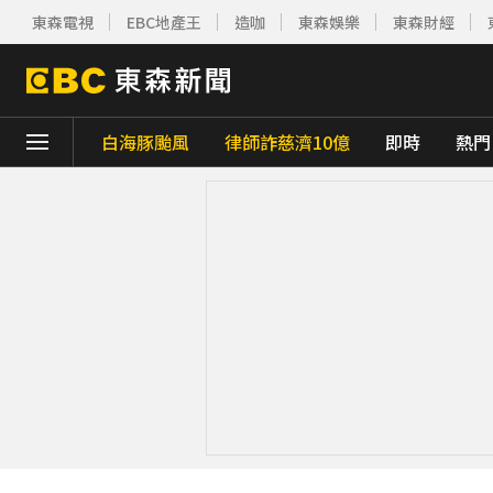
東森電視
EBC地產王
造咖
東森娛樂
東森財經
白海豚颱風
律師詐慈濟10億
即時
熱門
下載東森App，隨時掌握天下大小事！
強風吹襲！宜蘭郵局外牆磁磚「一日掉兩次
美參院通過對俄制裁案 川普可課俄商品最高5
最痛父親節！媳婦慘死公公刀下 父夜赴殯儀