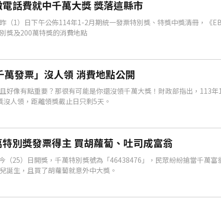
電話費就中千萬大獎 獎落這縣市
（1）日下午公佈114年1-2月期統一發票特別獎、特獎中獎清冊，《E
別獎及200萬特獎的消費地點
千萬發票」沒人領 消費地點公開
且好像有點重要？那很有可能是你還沒領千萬大獎！財政部指出，113年1
獎沒人領，距離領獎截止日只剩5天。
特別獎發票得主 買胡蘿蔔、吐司成富翁
票今（25）日開獎，千萬特別獎號為「46438476」，民眾紛紛搶當千萬
兒誕生，且買了胡蘿蔔就意外中大獎。