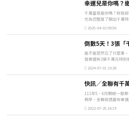
幸運兒是你嗎？繳
千萬富翁是你嗎？財政部昨
也為您整理了開出千萬特
2025-04-02 09:56
倒數5天！3張「
是不是突然忘了什麼事，
發票還有3張千萬元特別
2024-07-01 10:26
快訊／全聯有千萬
111年5、6月期統一發
稍早，全聯就透露有幸運
2022-07-25 16:19