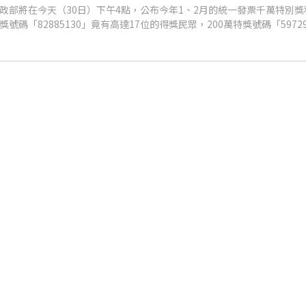
政部將在今天（30日）下午4點，公布今年1、2月的統一發票千萬特別獎和
碼「82885130」竟有高達17位的得獎民眾，200萬特獎號碼「59729
7-11、全家、全聯等超商和超市就佔了7個千萬特別獎名額，超幸運！