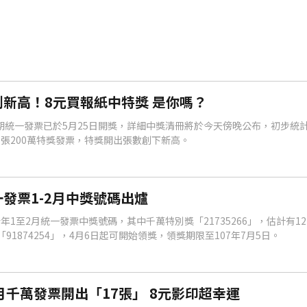
新高！8元買報紙中特獎 是你嗎？
月期統一發票已於5月25日開獎，詳細中獎清冊將於今天傍晚公布，初步統計
9張200萬特獎發票，特獎開出張數創下新高。
發票1-2月中獎號碼出爐
年1至2月統一發票中獎號碼，其中千萬特別獎「21735266」，估計有1
91874254」，4月6日起可開始領獎，領獎期限至107年7月5日。
月千萬發票開出「17張」 8元影印超幸運