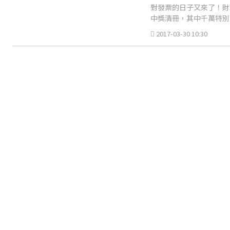
對發票的日子又來了！財
中獎清冊，其中千萬特別獎號
10位幸運兒，其中光是
2017-03-30 10:30