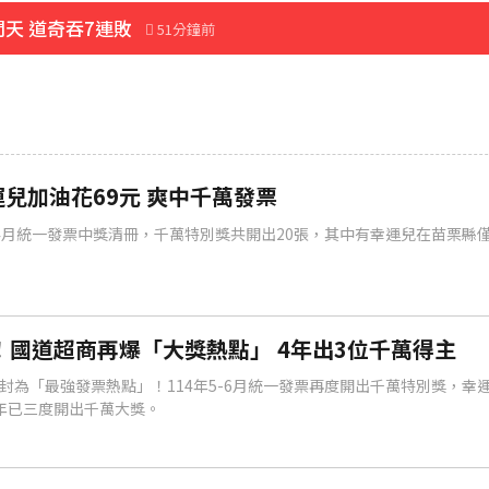
天 道奇吞7連敗
51分鐘前
先卡位 2027
」
11分鐘前
兒加油花69元 爽中千萬發票
-4月統一發票中獎清冊，千萬特別獎共開出20張，其中有幸運兒在苗栗縣僅
！國道超商再爆「大獎熱點」 4年出3位千萬得主
封為「最強發票熱點」！114年5-6月統一發票再度開出千萬特別獎，幸運
年已三度開出千萬大獎。