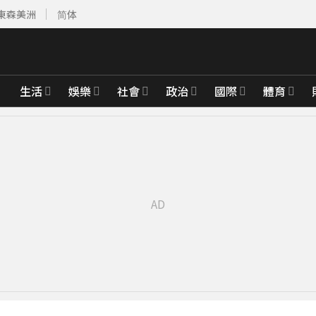
東森美洲
简体
生活
娛樂
社會
政治
國際
體育
」
11分鐘前
00%關稅
34分鐘前
館聊天
48分鐘前