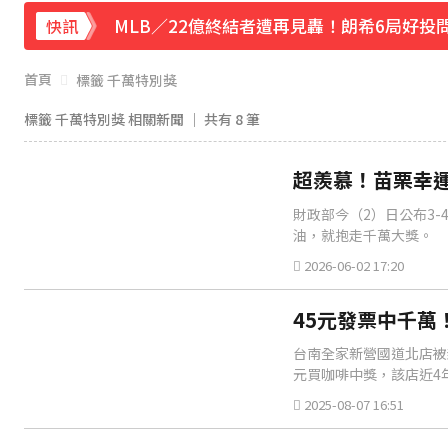
MLB／22億終結者遭再見轟！朗希6局好投問
快訊
《理財達人秀》X 安聯投信免費講座報名中！搶
首頁
標籤 千萬特別獎
下載東森App，隨時掌握天下大小事！
標籤 千萬特別獎 相關新聞 │ 共有
8
筆
強風吹襲！宜蘭郵局外牆磁磚「一日掉兩次
超羨慕！苗栗幸運
財政部今（2）日公布3
油，就抱走千萬大獎。
2026-06-02 17:20
45元發票中千萬
台南全家新營國道北店被
元買咖啡中獎，該店近4
2025-08-07 16:51