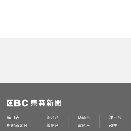
節目表
綜合台
幼幼台
洋片台
財經新聞台
戲劇台
電影台
超視