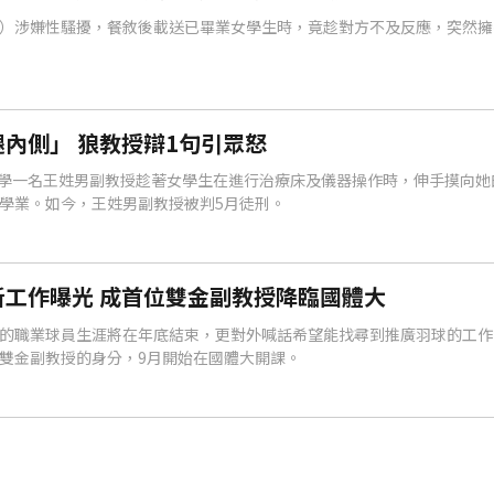
）涉嫌性騷擾，餐敘後載送已畢業女學生時，竟趁對方不及反應，突然擁
內側」 狼教授辯1句引眾怒
某大學一名王姓男副教授趁著女學生在進行治療床及儀器操作時，伸手摸向她
學業。如今，王姓男副教授被判5月徒刑。
工作曝光 成首位雙金副教授降臨國體大
的職業球員生涯將在年底結束，更對外喊話希望能找尋到推廣羽球的工作
雙金副教授的身分，9月開始在國體大開課。