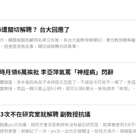
遭關切解聘？ 台大回應了
示，韓國瑜國政顧問名單公布後，有台大副教授被關切、兼任教授被解雇
，經查證並無此事，關切或解聘均非事實。
時月領6萬挨批 李亞萍氣罵「神經病」閃辭
體版面，多半是因為兒子余祥銓又怎麼了，不過這次可就不一樣了。李亞
當教授，而且一周只要上班9小時，就可以領6萬元，挨批根本「爽領」
李亞萍已經氣到向校方請辭。
3次不在研究室就解聘 副教授抗議
臉書po文抗議，說校方會茶室教師有沒有留在研究室，如果被查到3次不
遇到查堂，就被記了一次，po文一出也引發關注，但校方表示，根據監