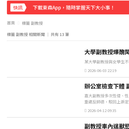
下載東森App，隨時掌握天下大小事！
快訊
《理財達人秀》X 安聯投信免費講座報名中！搶
首頁
標籤 副教授
標籤 副教授 相關新聞 │ 共有
13
筆
大學副教授爆醜聞
某大學副教授與女學生不
2026-06-03 22:19
辦公室檢查下體 
嘉大副教授多次性侵、性
重違反師德，駁回上訴定
2026-04-12 09:35
副教授車內逞獸慾