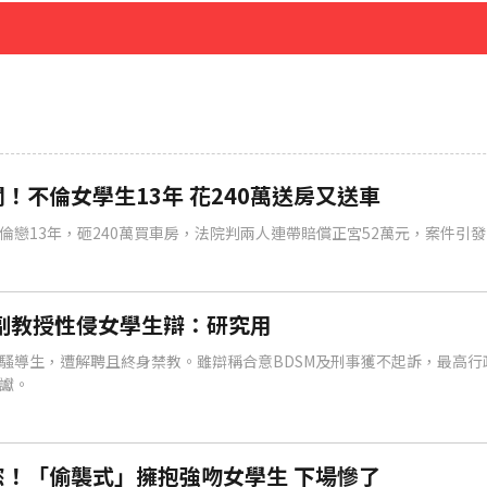
先卡位 2027
！不倫女學生13年 花240萬送房又送車
倫戀13年，砸240萬買車房，法院判兩人連帶賠償正宮52萬元，案件引
副教授性侵女學生辯：研究用
騷導生，遭解聘且終身禁教。雖辯稱合意BDSM及刑事獲不起訴，最高行
讞。
！「偷襲式」擁抱強吻女學生 下場慘了