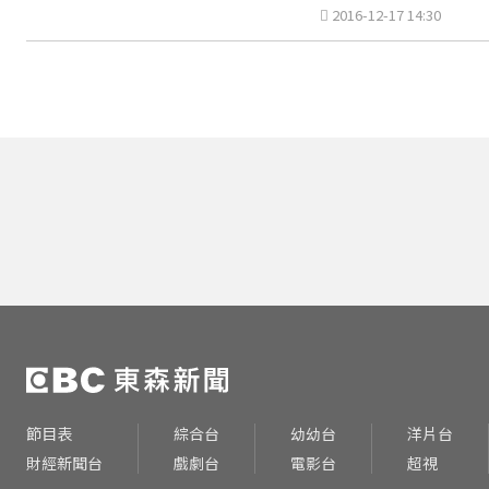
名副教授是事後才進圖書
2016-12-17 14:30
節目表
綜合台
幼幼台
洋片台
財經新聞台
戲劇台
電影台
超視