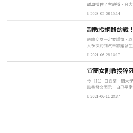
轎車擋住了右轉道，台大
2023-02-08 15:14
副教授網路約戰！
網路交友一定要謹慎，以
人多次約到汽車旅館發生
小琳突然冒出一名男友，
2021-06-28 10:17
宜蘭女副教授猝死
今（11）日宜蘭一間大
臉書發文表示，自己平常
噓，目前警方仍在調查女
2021-06-11 20:37