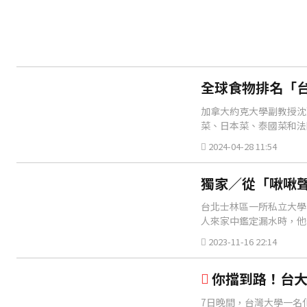
全球食物排名「台
加拿大約克大學副教授沈
菜、日本菜、泰國菜和法
2024-04-28 11:54
獨家／從「啾啾聲
台北士林區一所私立大學
人來家中鑑定漏水時，他
2023-11-16 22:14
你擋到路！台大
7日晚間，台灣大學一名