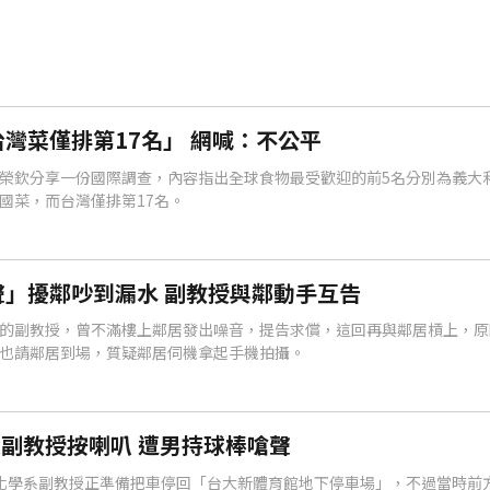
灣菜僅排第17名」 網喊：不公平
榮欽分享一份國際調查，內容指出全球食物最受歡迎的前5名分別為義大
國菜，而台灣僅排第17名。
」擾鄰吵到漏水 副教授與鄰動手互告
的副教授，曾不滿樓上鄰居發出噪音，提告求償，這回再與鄰居槓上，原
也請鄰居到場，質疑鄰居伺機拿起手機拍攝。
副教授按喇叭 遭男持球棒嗆聲
化學系副教授正準備把車停回「台大新體育館地下停車場」，不過當時前