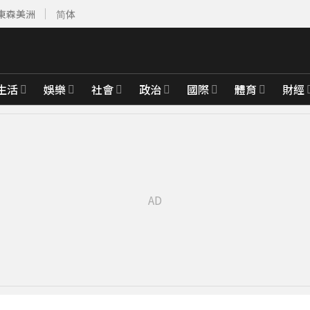
東森美洲
简体
生活
娛樂
社會
政治
國際
體育
財經
先卡位 2027