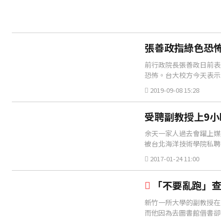
張善政指綠色恐怖
前行政院長張善政日前表
恐怖。台大校方今天表示
2019-09-08 15:28
受聘副教授上9小
余天一家人過去會躍上媒
被台北海洋技術學院私聘
余筱萍在校內任職，對此
2017-01-24 11:00
「不要亂跑」查
新竹一所大學的副教授在
而他因為去圖書館借書卻