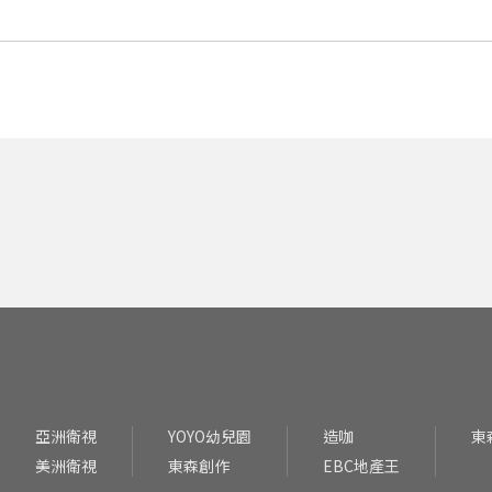
館拍照，不過學校會持續和全體教師溝通。
亞洲衛視
YOYO幼兒園
造咖
東
美洲衛視
東森創作
EBC地產王