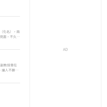
（化名），兩
見面，不久後
女副教授曾在
，讓人不勝唏