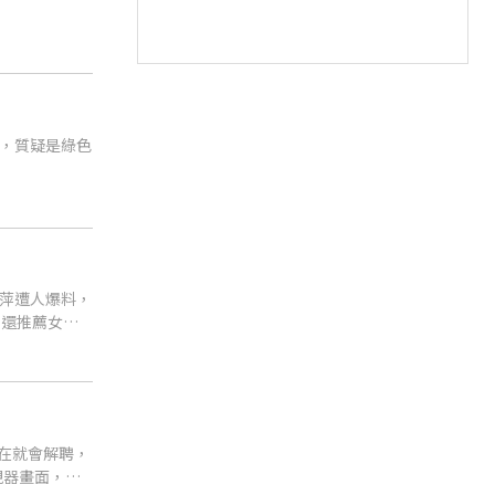
，質疑是綠色
萍遭人爆料，
，還推薦女兒
在就會解聘，
視器畫面，這