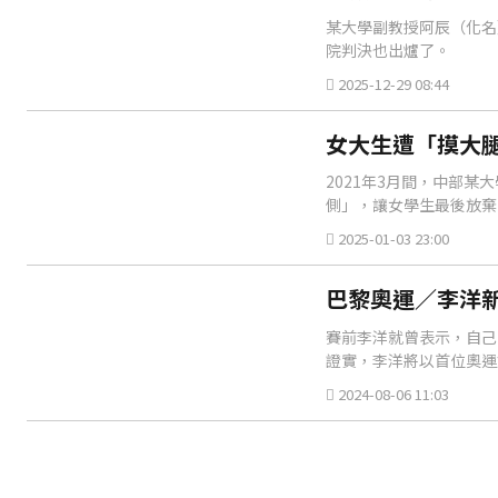
某大學副教授阿辰（化名
院判決也出爐了。
2025-12-29 08:44
女大生遭「摸大腿
2021年3月間，中部
側」，讓女學生最後放棄
2025-01-03 23:00
巴黎奧運／李洋新
賽前李洋就曾表示，自己
證實，李洋將以首位奧運
2024-08-06 11:03