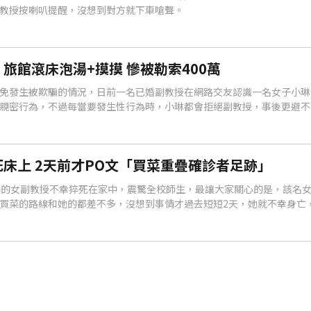
教授按喇叭提醒，沒想到對方就下車嗆聲。
旅館滾床泡湯+摸摸 慘被勒索400萬
免發生被欺騙的情況，日前一名已婚副教授在網路交友認識一名女子小琳
親密行為，不過每當要發生性行為時，小琳都會拒絕副教授，事後更避不
認為女友被不當對待，勒索副教授400萬元。
床上 2天前才PO文「買菜重疊確診者足跡」
學的女副教授不幸猝死在家中，震驚全校師生，最讓大家關心的是，該名
買菜的路線和她的都差不多，沒想到事情才過去短短2天，她就不幸身亡
副教授的確切死因。