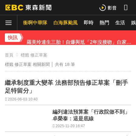
《理財達人秀》X 安聯投信免費講座報名中！搶先卡位 2027
衝啊中華隊
白海豚颱風
即時
熱門
生活
娛
王彩樺現身味全龍開球！鬆口「最後一次調整」哽咽憶亡母吐心聲
快訊
羅美玲連生三胎！自爆與尪「2年沒接吻」白家綺急拱放閃
下載東森App，隨時掌握天下大小事！
首頁
標籤 修正草案
標籤 修正草案 相關新聞 │ 共有
18
筆
遠見天下創辦人高希均辭世 享耆壽90歲
繼承制度重大變革 法務部預告修正草案「刪手
足特留分」
2026-06-03 10:40
編列違法預算案「行政院做不到」
卓榮泰：這是底線
2025-11-20 16:47