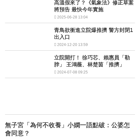
高溫假來了？《氣象法》修正草案
將預告 最快今年實施
2025-06-28 13:04
青鳥欲衝進立院爆推擠 警方封閉1
出入口
2024-12-20 13:59
立院開打！ 徐巧芯、賴惠員「勒
脖」 王鴻薇、林楚茵「推擠」
2024-07-08 09:25
無子宮「為何不收養」小嫻一語點破：公婆怎
會同意？