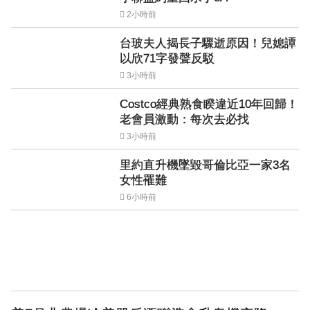
2小時前
台玻夫人揭長子驟逝原因！兒媳譚
以欣71字發聲反駁
3小時前
Costco經典熟食睽違近10年回歸！
老會員激動：每次去必找
3小時前
里約直升機墜毀哥倫比亞一家3名
女性罹難
6小時前