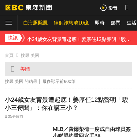
王子不倫粿粿判賠百萬！神隱9月「二度發聲」：行過死陰的幽谷
白海豚颱風
律師詐慈濟10億
即時
熱門
生活
下載東森App，隨時掌握天下大小事！
小24歲女友背景遭起底！姜厚任12點聲明「駁小三傳聞」：你在講三小？
快訊
首頁
搜尋 美國
搜尋 美國 的結果 │
最多顯示前600筆
小24歲女友背景遭起底！姜厚任12點聲明「駁
小三傳聞」：你在講三小？
35分鐘前
MLB／費爾柴德一度成自由球員簽
小聯盟約重回水手3A