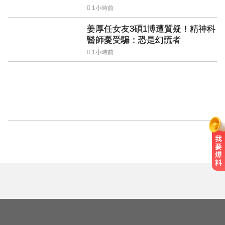
1小時前
姜厚任女友3碩1博遭質疑！精神科
醫師憂受騙：恐是幻謊者
1小時前