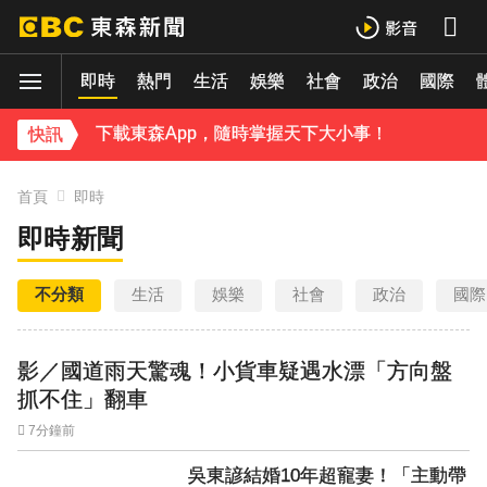
八點檔女神美照遭放大腳趾！被酸「暗沉皺褶」本人無奈回應
濟10億
即時
熱門
生活
娛樂
社會
政治
國際
庹宗康資產全給老婆！「名下只剩1台車」結婚15年保鮮秘訣曝
下載東森App，隨時掌握天下大小事！
快訊
吳東諺結婚10年超寵妻！「主動帶娃」羨煞人妻女星 她認了：心很酸
首頁
即時
即時新聞
不分類
生活
娛樂
社會
政治
國際
影／國道雨天驚魂！小貨車疑遇水漂「方向盤
抓不住」翻車
7分鐘前
吳東諺結婚10年超寵妻！「主動帶