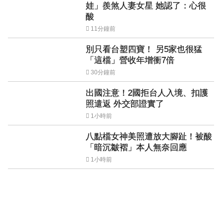
娃」羨煞人妻女星 她認了：心很
酸
11分鐘前
別只看台塑四寶！ 另5家也很猛
「這檔」營收年增衝7倍
30分鐘前
出國注意！2國拒台人入境、扣護
照遣返 外交部證實了
1小時前
八點檔女神美照遭放大腳趾！被酸
「暗沉皺褶」本人無奈回應
1小時前