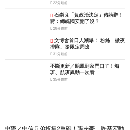
22分鐘前
石崇良「負政治決定」傳請辭！
蔣：總統國安開了沒？
28分鐘前
文博會首日人潮爆！ 粉絲「徹夜
排隊」搶限定周邊
31分鐘前
不斷更新／颱風到家門口了！船
班、航班異動一次看
35分鐘前
中職／中信兄弟折損2重砲！張志豪、許基宏動