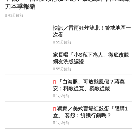
刀本季報銷
43分鐘前
快訊／雷雨狂炸雙北！警戒地區一
次看
55分鐘前
家長曝「小S私下為人」徹底改觀
網友洗版認證
55分鐘前
「白海豚」可放颱風假？蔣萬
安：料敵從寬、禦敵從嚴
1小時前
獨家／美式賣場紅殼蛋「限購1
盒」 客怨：飢餓行銷嗎？
1小時前