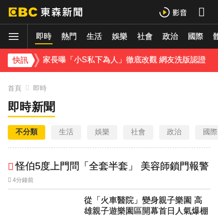
快訊／雷雨狂炸雙北！警戒地區一次看
濟10億
即時
熱門
生活
娛樂
社會
政治
國際
《理財達人秀》X 安聯投信免費講座報名中！搶先卡位 2027
家長曝「小S私下為人」徹底改觀 網友洗版認證
快訊
下載東森App，隨時掌握天下大小事！
首頁
即時
即時新聞
石崇良「負政治決定」傳請辭！蔣：總統國安開了沒？
不分類
生活
娛樂
社會
政治
國際
怪伯5度上門問「全套半套」 美容師鎖門報警
4分鐘前
從「火車醫院」變身親子樂園 高
雄親子遊樂園區開幕首日人氣爆棚