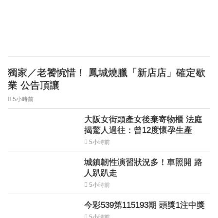
獨家／老饕惋惜！ 鳳城燒臘「新店店」確定歇
業 公告頂讓
5小時前
大阪女街頭產女後棄寄物櫃 法庭
揭驚人過往：曾12度懷孕生產
5小時前
城鎮韌性演習狀況多！車照開 路
人趴趴走
5小時前
今彩539第115193期 頭獎1注中獎
5小時前