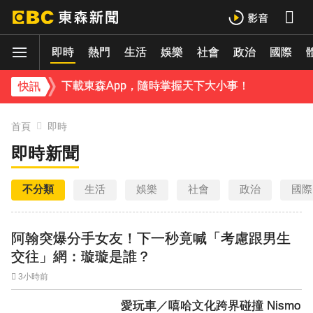
濟10億
即時
熱門
生活
娛樂
社會
政治
國際
下載東森App，隨時掌握天下大小事！
快訊
首頁
即時
即時新聞
不分類
生活
娛樂
社會
政治
國際
阿翰突爆分手女友！下一秒竟喊「考慮跟男生
交往」網：璇璇是誰？
3小時前
愛玩車／嘻哈文化跨界碰撞 Nismo