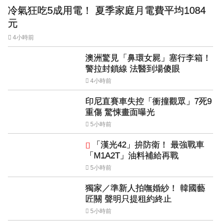
冷氣狂吃5成用電！ 夏季家庭月電費平均1084
元
4小時前
澳洲驚見「鼻環女屍」塞行李箱！
警拉封鎖線 法醫到場傻眼
4小時前
印尼直賽車失控「衝撞觀眾」7死9
重傷 驚悚畫面曝光
5小時前
「漢光42」拚防衛！ 最強戰車
「M1A2T」油料補給再戰
5小時前
獨家／準新人拍嘸婚紗！ 韓國藝
匠關 聲明只提租約終止
5小時前