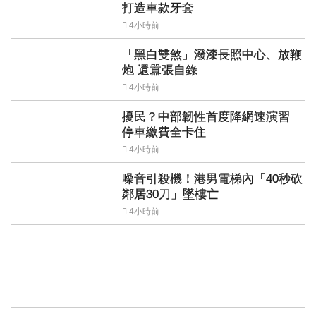
打造車款牙套
4小時前
「黑白雙煞」潑漆長照中心、放鞭
炮 還囂張自錄
4小時前
擾民？中部韌性首度降網速演習
停車繳費全卡住
4小時前
噪音引殺機！港男電梯內「40秒砍
鄰居30刀」墜樓亡
4小時前