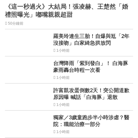
《這一秒過火》大結局！張凌赫、王楚然「婚
禮照曝光」嘟嘴親親超甜
50分鐘前
羅美玲連生三胎！自爆與尪「2年
沒接吻」白家綺急拱放閃
1小時前
台灣降雨「紫到發白」！ 白海豚
豪雨轟台時程一次看
1小時前
許富凱攻蛋倒數2天！突公開道歉
原因曝 喊話「白海豚」退散
1小時前
獨家／3歲童跑步半小時涉虐？醫
院：職能治療一部分
1小時前