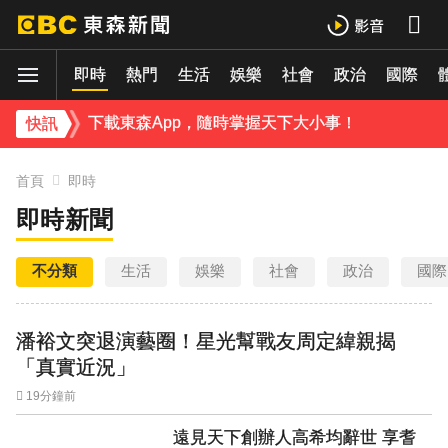
《理財達人秀》X 安聯投信免費講座報名中！搶先卡位 2027
海豚颱風
即時
熱門
生活
娛樂
社會
政治
國際
羅美玲連生三胎！自爆與尪「2年沒接吻」白家綺急拱放閃
下載東森App，隨時掌握天下大小事！
快訊
遠見天下創辦人高希均辭世 享耆壽90歲
首頁
即時
即時新聞
不分類
生活
娛樂
社會
政治
國際
潘裕文突退演藝圈！星光幫戰友周定緯親揭
「真實近況」
19分鐘前
遠見天下創辦人高希均辭世 享耆