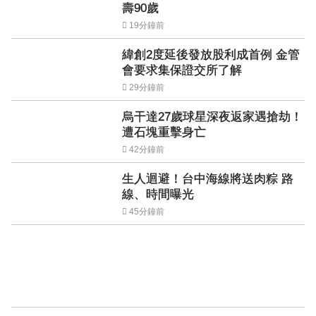
壽90歲
19分鐘前
緯創2度延後發放股利成首例 金管
會要求集保證交所了解
29分鐘前
烏干達27歲球星深夜返家遇搶劫！
遭石塊重擊身亡
42分鐘前
生人迴避！台中海線將送肉粽 路
線、時間曝光
45分鐘前