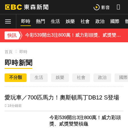
《理財達人秀》X 安聯投信免費講座報名中！搶先卡位 2027
海豚颱風
即時
下載東森App，隨時掌握天下大小事！
熱門
生活
娛樂
社會
政治
國際
今彩539開出3注800萬！威力彩頭獎、貳獎雙雙槓龜
快訊
首頁
即時
即時新聞
不分類
生活
娛樂
社會
政治
國際
愛玩車／700匹馬力！奧斯頓馬丁DB12 S登場
18分鐘前
今彩539開出3注800萬！威力彩頭
獎、貳獎雙雙槓龜