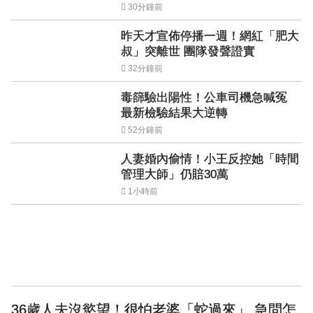
30分鐘前
昨天才宣佈停播一週！網紅「肥大
叔」突離世 團隊發聲證實
32分鐘前
毒篩驗出陽性！公車司機急喊冤
最新檢驗結果大逆轉
52分鐘前
人妻婚內偷情！小王反控她「時間
管理大師」仍賠30萬
1小時前
36歲人夫沒慾望！很怕老婆「蛇過來」 急問怎