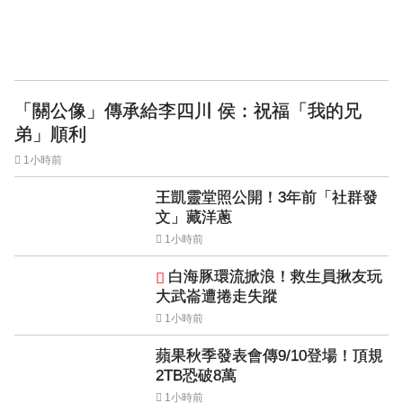
「關公像」傳承給李四川 侯：祝福「我的兄
弟」順利
1小時前
王凱靈堂照公開！3年前「社群發
文」藏洋蔥
1小時前
白海豚環流掀浪！救生員揪友玩
大武崙遭捲走失蹤
1小時前
蘋果秋季發表會傳9/10登場！頂規
2TB恐破8萬
1小時前