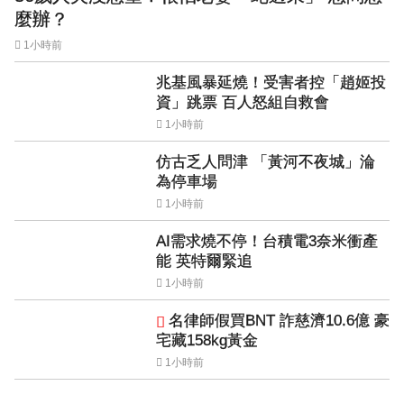
麼辦？
1小時前
兆基風暴延燒！受害者控「趙姬投
資」跳票 百人怒組自救會
1小時前
仿古乏人問津 「黃河不夜城」淪
為停車場
1小時前
AI需求燒不停！台積電3奈米衝產
能 英特爾緊追
1小時前
名律師假買BNT 詐慈濟10.6億 豪
宅藏158kg黃金
1小時前