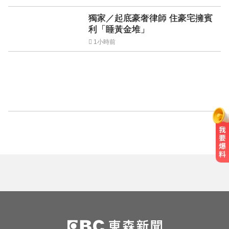
獨家／起底豪奢律師 住豪宅擁賓
利「睡黃金堆」
1小時前