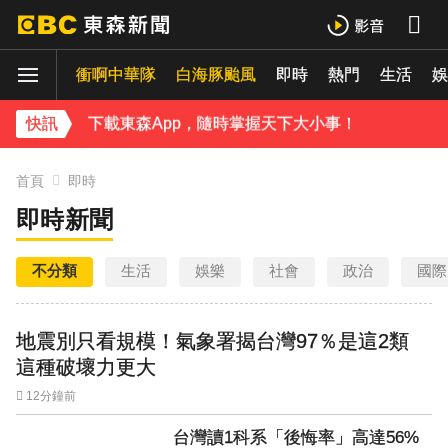
《理財達人秀》X 安聯投信免費講座報名中！搶先卡位 2027
衝啊中華隊
白海豚颱風
即時
熱門
生活
15年摯愛離世！唐綺陽頭七驚見「驚人畫面」感動喊：真不是蓋的
娛
下載東森App，隨時掌握天下大小事！
快訊
台灣讀1科系「後悔率」高達56% 過來人吐心聲
首頁
即時
即時新聞
不分類
生活
娛樂
社會
政治
國際
地震別只看規模！氣象署揭台灣97％是這2類
這種破壞力更大
12分鐘前
台灣讀1科系「後悔率」高達56%