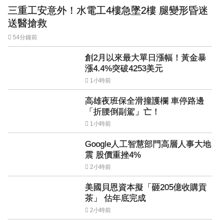
三重工安意外！水電工4樓急墜2樓 腿變形昏迷
送醫搶救
54分鐘前
創2月以來最大單日漲幅！黃金暴
漲4.4%突破4253美元
1小時前
高雄夜班保全滑撞護欄 車停路邊
「折腰倒副駕」亡！
1小時前
Google人工智慧部門高層人事大地
震 股價重挫4%
2小時前
美國貝恩資本擬「砸205億收購貢
茶」 估年底完成
2小時前