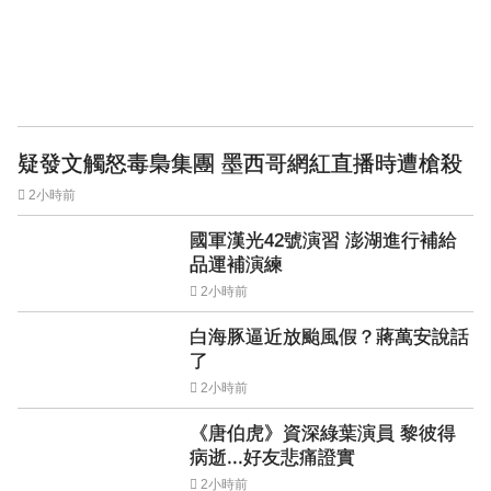
疑發文觸怒毒梟集團 墨西哥網紅直播時遭槍殺
2小時前
國軍漢光42號演習 澎湖進行補給
品運補演練
2小時前
白海豚逼近放颱風假？蔣萬安說話
了
2小時前
《唐伯虎》資深綠葉演員 黎彼得
病逝...好友悲痛證實
2小時前