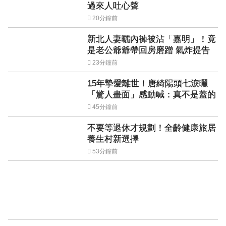
過來人吐心聲
20分鐘前
新北人妻曬內褲被沾「嘉明」！竟
是老公爺爺帶回房磨蹭 氣炸提告
23分鐘前
15年摯愛離世！唐綺陽頭七淚曬
「驚人畫面」感動喊：真不是蓋的
45分鐘前
不要等退休才規劃！全齡健康旅居
養生村新選擇
53分鐘前