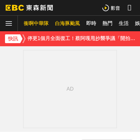
遭前夫割頸脅迫！「兇版李毓芬」陷養套殺慘賠2000萬 2度遇感情詐騙
衝啊中華隊
白海豚颱風
即時
熱門
生活
停更1個月全面復工！蔡阿嘎甩抄襲爭議「開拍新企劃」二伯IG也更新
娛
天后御用化妝師陳聆薇病逝！張韶涵返台送別首發聲：依舊無法相信
快訊
下載東森App，隨時掌握天下大小事！
今年首例本土傷寒！中部7旬婦發燒腹瀉 無國內外旅遊史