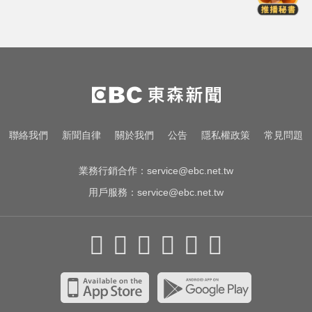
住處 死因待查
南部注意！8/7演習防空警報大響 違
者最高罰15萬
Google人工智慧部門高層人事大地
震 股價重挫4%
曾號召反女權集會！36歲網紅陳屍
聯絡我們
新聞自律
關於我們
公告
隱私權政策
常見問題
住處 死因待查
業務行銷合作：
service@ebc.net.tw
用戶服務：
service@ebc.net.tw