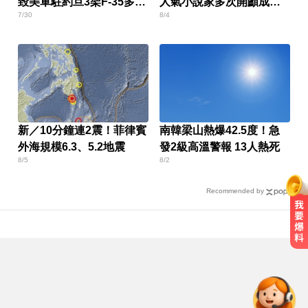
毀美軍駐約旦3架F-35多官
人氣小說家多次開顱成
7/30
8/4
兵傷亡
「半植物人」
新／10分鐘連2震！菲律賓
南韓梁山熱爆42.5度！急
外海規模6.3、5.2地震
發2級高溫警報 13人熱死
8/5
8/2
Recommended by
Google人工智慧部門高層人事大地
震 股價重挫4%
曾號召反女權集會！36歲網紅陳屍