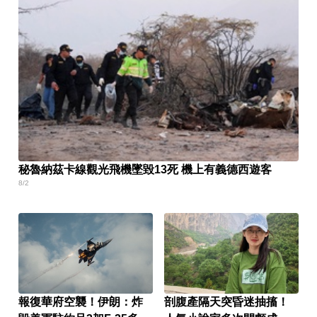
秘魯納茲卡線觀光飛機墜毀13死 機上有義德西遊客
8/2
報復華府空襲！伊朗：炸
剖腹產隔天突昏迷抽搐！