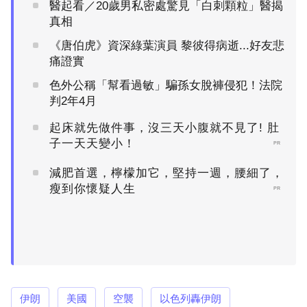
醫起看／20歲男私密處驚見「白刺顆粒」醫揭
真相
《唐伯虎》資深綠葉演員 黎彼得病逝...好友悲
痛證實
色外公稱「幫看過敏」騙孫女脫褲侵犯！法院
判2年4月
起床就先做件事，沒三天小腹就不見了! 肚
子一天天變小！
PR
減肥首選，檸檬加它，堅持一週，腰細了，
瘦到你懷疑人生
PR
伊朗
美國
空襲
以色列轟伊朗