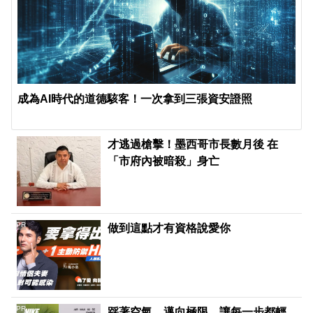
成為AI時代的道德駭客！一次拿到三張資安證照
才逃過槍擊！墨西哥市長數月後 在
「市府內被暗殺」身亡
PR
做到這點才有資格說愛你
PR
踩著空氣，邁向極限，讓每一步都輕