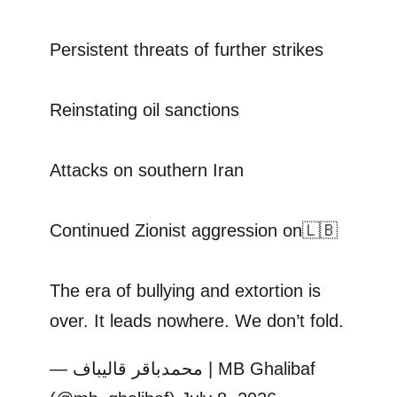
Persistent threats of further strikes
Reinstating oil sanctions
Attacks on southern Iran
Continued Zionist aggression on🇱🇧
The era of bullying and extortion is
over. It leads nowhere. We don’t fold.
— محمدباقر قالیباف | MB Ghalibaf