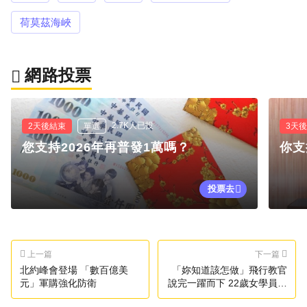
荷莫茲海峽
網路投票
2.7K人已投
2天後結束
單選
3天
您支持2026年再普發1萬嗎？
你支
投票去
上一篇
下一篇
北約峰會登場 「數百億美
「妳知道該怎做」飛行教官
元」軍購強化防衛
說完一躍而下 22歲女學員嚇
傻