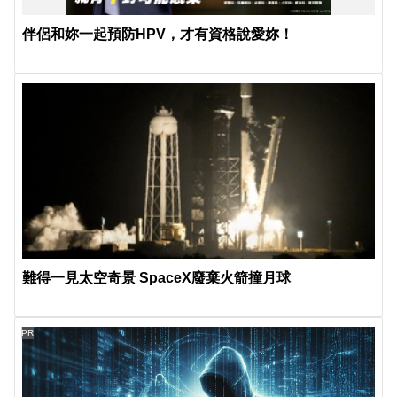
伴侶和妳一起預防HPV，才有資格說愛妳！
難得一見太空奇景 SpaceX廢棄火箭撞月球
PR