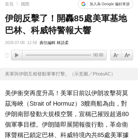
首頁
國際
加入為 Google 偏好來源
伊朗反擊了！開轟85處美軍基地
巴林、科威特警報大響
2026-07-08
12:58
責任編輯 林語柔
00:00
美軍與伊朗互相發動軍事打擊。（示意圖／PhotoAC）
美伊衝突再度升高！美軍日前以
伊朗
攻擊
荷莫
茲海峽
（Strait of Hormuz）3艘商船為由，對
伊朗南部發動大規模
空襲
，宣稱已摧毀超過80
個軍事目標。伊朗隨即展開報復行動，革命衛
隊聲稱已鎖定巴林、科威特境內共85處美軍據