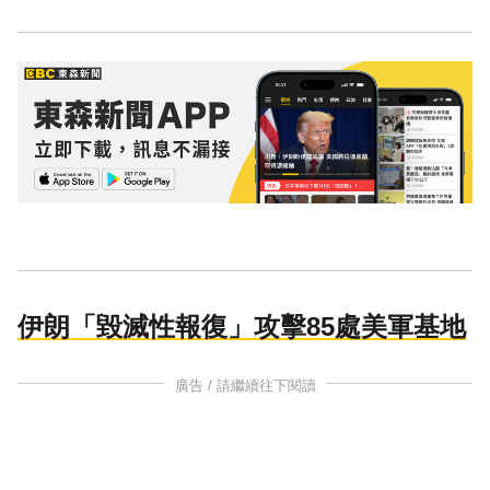
伊朗「毀滅性報復」攻擊85處美軍基地
廣告 / 請繼續往下閱讀