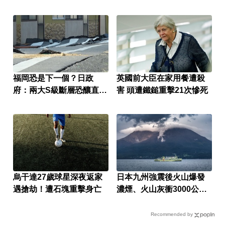
福岡恐是下一個？日政
英國前大臣在家用餐遭殺
府：兩大S級斷層恐釀直下
害 頭遭鐵鎚重擊21次慘死
型強震
烏干達27歲球星深夜返家
日本九州強震後火山爆發
遇搶劫！遭石塊重擊身亡
濃煙、火山灰衝3000公尺
高空
Recommended by