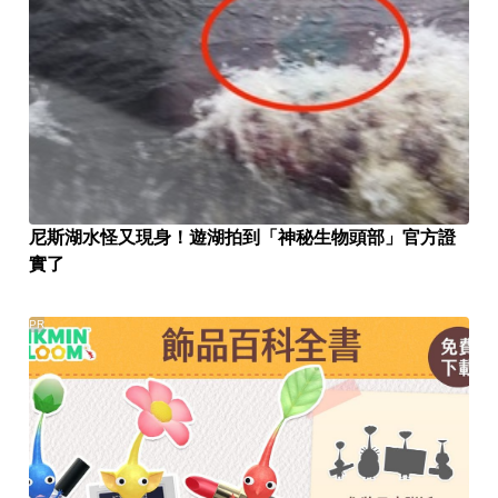
尼斯湖水怪又現身！遊湖拍到「神秘生物頭部」官方證
實了
PR