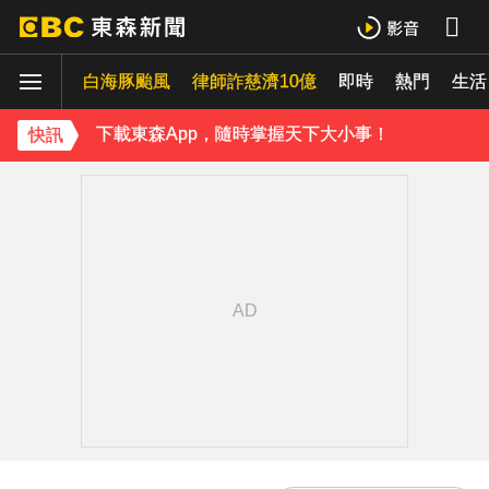
比竹科還大！馬斯克喊打造「地球最大建築」 亮點一次看
白海豚颱風
律師詐慈濟10億
即時
熱門
《理財達人秀》X 安聯投信免費講座報名中！搶先卡位 2027
生活
下載東森App，隨時掌握天下大小事！
快訊
白海豚撲日災情不斷！4.5萬民眾避難、2萬戶停電