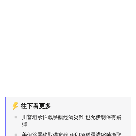
往下看更多
川普坦承怕戰爭釀經濟災難 也允伊朗保有飛
彈
美伊簽署終戰備忘錄 伊朗擬稀釋濃縮鈾換取