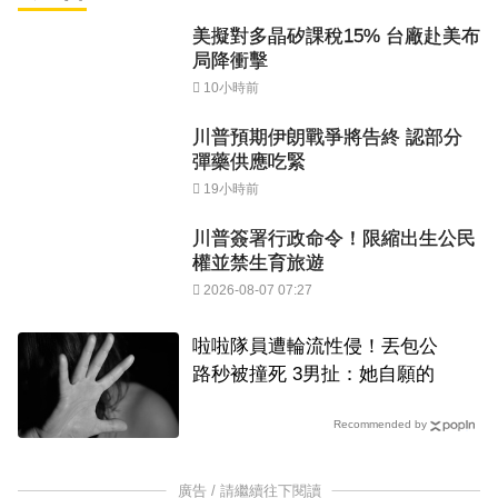
美擬對多晶矽課稅15% 台廠赴美布
局降衝擊
10小時前
川普預期伊朗戰爭將告終 認部分
彈藥供應吃緊
19小時前
川普簽署行政命令！限縮出生公民
權並禁生育旅遊
2026-08-07 07:27
啦啦隊員遭輪流性侵！丟包公
路秒被撞死 3男扯：她自願的
Recommended by
廣告 / 請繼續往下閱讀