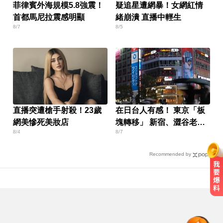
菲律賓外海規模5.8強震！
疑追星遭網暴！女網紅情
首都馬尼拉震感明顯
緒崩潰 直播中輕生
8/7
8/5
直播突遭槍手射殺！23歲
在日台人有感！ 東京「板
網美慘死美妝店
塊轉移」 新宿、澀谷老
8/4
8/7
化？
Recommended by
中職／日本女星松川星首次來台開
球！為統一獅女孩日揭幕