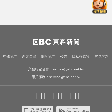
「白海豚」逼近！最新暴風圈侵襲
率曝 一縣市達59％
白海豚颱風移動變慢！專家：影響
時間拉長 北台恐迎狂風暴雨
中職／日本女星松川星首次來台開
球！為統一獅女孩日揭幕
「白海豚」逼近！最新暴風圈侵襲
聯絡我們
新聞自律
關於我們
公告
隱私權政策
常見問題
率曝 一縣市達59％
業務行銷合作：
service@ebc.net.tw
用戶服務：
service@ebc.net.tw