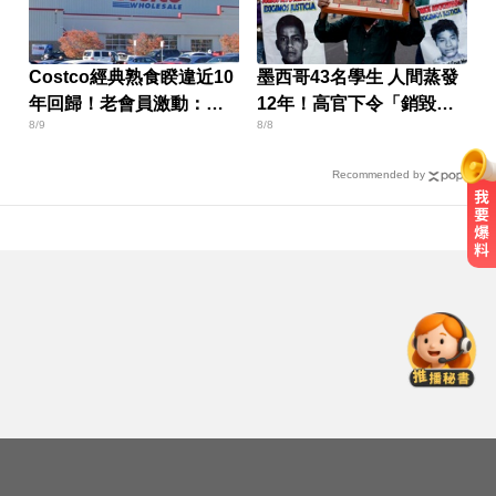
Costco經典熟食睽違近10
墨西哥43名學生 人間蒸發
年回歸！老會員激動：每
12年！高官下令「銷毀監
8/9
8/8
次去必找
視器」遭逮
Recommended by
白家綺分享！對抗烈日與熬夜的鏡
頭濾鏡靠親研「超美飲」
台玻夫人長子離世！親友曝「9年前
轉折」遺孀獨扛後事
快訊／台積電7月營收出爐 年增
44.7%再破紀錄