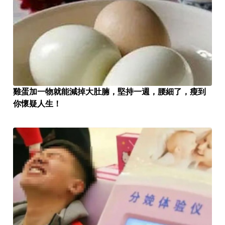
雞蛋加一物就能減掉大肚腩，堅持一週，腰細了，瘦到
你懷疑人生！