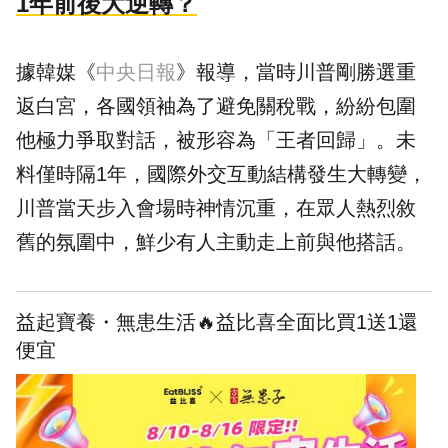
1年前後大逆轉？
據韓媒《
中央日報
》報導，當時川普剛勝選重
返白宮，各國領袖為了避免關稅戰，紛紛包圍
他極力爭取對話，被形容為「王者回歸」。未
料僅時隔1年，國際外交互動結構發生大轉變，
川普當天步入會場時神情沉重，在眾人熱烈敘
舊的氛圍中，鮮少有人主動走上前與他搭話。
益起寶養・無患生活🔥益比喜全面比買1送1還
便宜