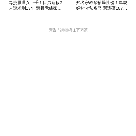
專挑厭世女下手！日男連殺2
知名宗教領袖爆性侵！單親
人遭求刑13年 頭骨竟成家中
媽控收私密照 還遭砸157萬
擺飾
封口
廣告 / 請繼續往下閱讀