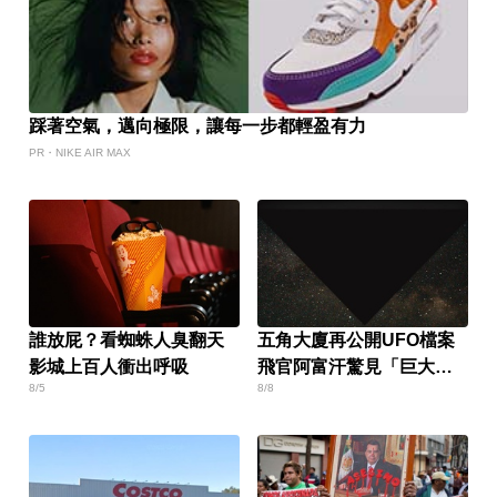
踩著空氣，邁向極限，讓每一步都輕盈有力
PR・NIKE AIR MAX
誰放屁？看蜘蛛人臭翻天
五角大廈再公開UFO檔案
影城上百人衝出呼吸
飛官阿富汗驚見「巨大三
8/5
8/8
角形」