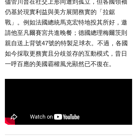
儘管川普在社交上形同遭到孤立，但各國領袖
仍基於現實利益與美方展開務實的「拉鋸
戰」。例如法國總統馬克宏特地投其所好，邀
請他至凡爾賽宮共進晚餐；德國總理梅爾茨則
親自送上背號47號的特製足球衣。不過，各國
如今採取更務實且分歧並存的互動模式，昔日
一呼百應的美國霸權風光顯然已不復在。