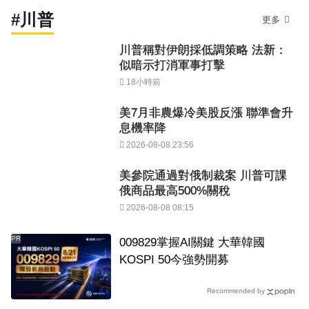
#川普
更多
川普稱對伊朗採低調策略 法新：
似暗示打消軍事打擊
18小時前
美7月非農爆冷美股反漲 聯準會升
息機率降
2026-08-08 23:56
美參院通過對俄制裁案 川普可課
俄商品最高500%關稅
2026-08-08 08:15
PR
009829掌握AI關鍵 大華韓國
KOSPI 50今強勢開募
Recommended by