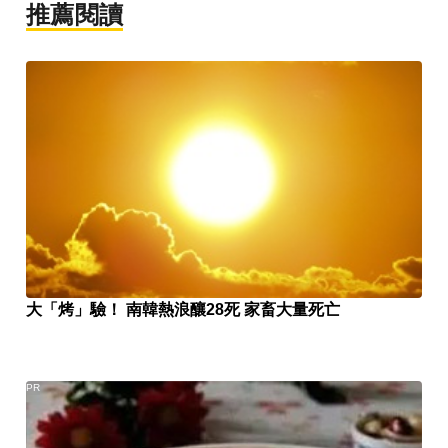
推薦閱讀
大「烤」驗！ 南韓熱浪釀28死 家畜大量死亡
PR