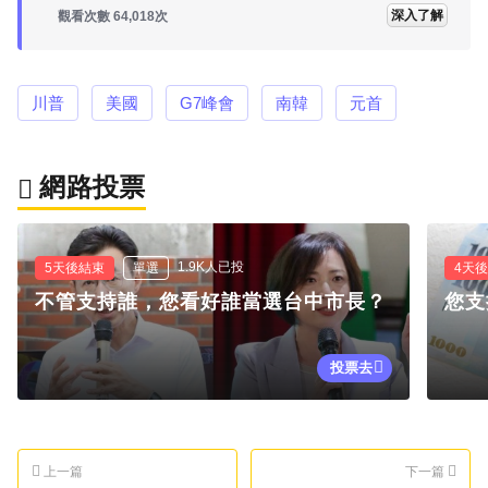
深入了解
觀看次數 64,018次
川普
美國
G7峰會
南韓
元首
網路投票
1.9K人已投
5天後結束
單選
4天
不管支持誰，您看好誰當選台中市長？
您支
投票去
上一篇
下一篇