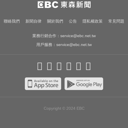
白家綺分享！對抗烈日與熬夜的鏡
頭濾鏡靠親研「超美飲」
台玻夫人長子離世！親友曝「9年前
聯絡我們
新聞自律
關於我們
公告
隱私權政策
常見問題
轉折」遺孀獨扛後事
業務行銷合作：
service@ebc.net.tw
用戶服務：
service@ebc.net.tw
Copyright © 2024
EBC