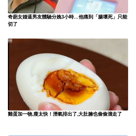
奇葩女婚逼男友體驗分娩3小時…他痛到「腸壞死」只能
切了
PR
雞蛋加一物,瘦太快！溼氣排出了,大肚腩也偷偷溜走了