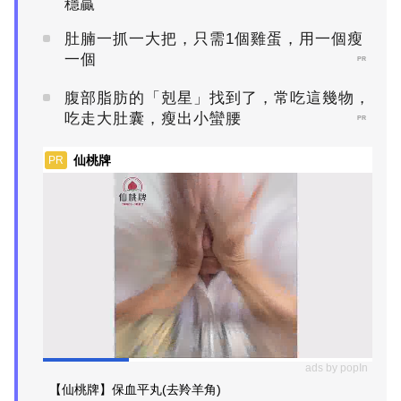
穩贏
肚腩一抓一大把，只需1個雞蛋，用一個瘦
一個
PR
腹部脂肪的「剋星」找到了，常吃這幾物，
吃走大肚囊，瘦出小蠻腰
PR
仙桃牌
PR
ads by popIn
【仙桃牌】保血平丸(去羚羊角)