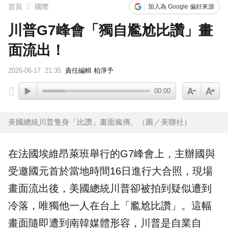
首頁
國際
加入為 Google 偏好來源
川普G7峰會「獨自尷尬比讚」畫
面流出！
2026-06-17
21:35
責任編輯 柏淨予
00:00
美國總統川普隻身「比讚」畫面瘋傳。（圖／美聯社）
在法國埃維昂萊班舉行的
G7峰會
上，主辦國與
受邀國
元首
於當地時間16日進行大合照，現場
畫面流出後，
美國
總統
川普
卻被拍到疑似遭到
冷落，唯獨他一人在台上「尷尬比讚」。這幅
畫面隨即遭到
南韓
媒體形容，川普是自業自