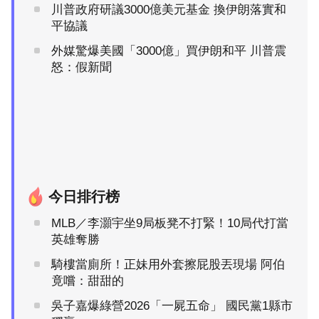
川普政府研議3000億美元基金 換伊朗落實和
平協議
外媒驚爆美國「3000億」買伊朗和平 川普震
怒：假新聞
今日排行榜
MLB／李灝宇坐9局板凳不打緊！10局代打當
英雄奪勝
騎樓當廁所！正妹用外套擦屁股丟現場 阿伯
竟嚐：甜甜的
吳子嘉爆綠營2026「一屍五命」 國民黨1縣市