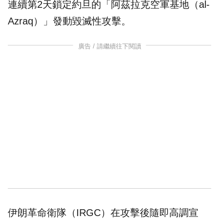
連續第2天鎖定約旦的「阿茲拉克空軍基地（al-
Azraq）」發動毀滅性攻擊。
廣告 / 請繼續往下閱讀
伊朗革命衛隊（IRGC）在攻擊後隨即高調宣