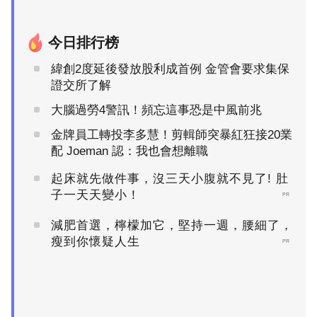
今日排行榜
緯創2度延後發放股利成首例 金管會要求集保
證交所了解
大腦過勞4警訊！頻忘這事恐是中風前兆
金牌員工轉投李多慧！剪輯師突暴紅狂接20業
配 Joeman 認：我也會想離職
起床就先做件事，沒三天小腹就不見了! 肚
子一天天變小！
PR
減肥首選，檸檬加它，堅持一週，腰細了，
瘦到你懷疑人生
PR