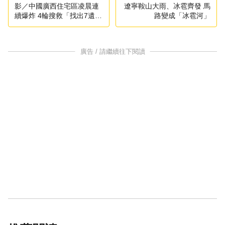
影／中國廣西住宅區凌晨連
遼寧鞍山大雨、冰雹齊發 馬
續爆炸 4輪搜救「找出7遺
路變成「冰雹河」
體」
廣告 / 請繼續往下閱讀