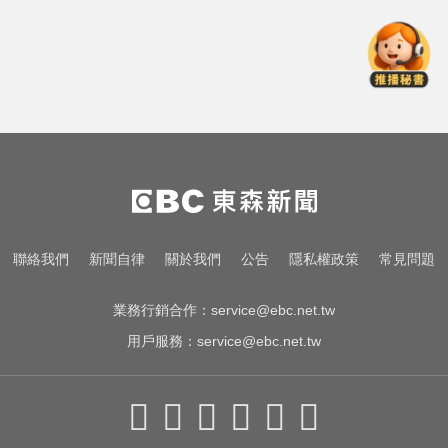
颱風假怎麼放？停班課標準、宣布
時間一次看
涉工程回扣驚爆貪瀆！高雄議員范
織欽遭檢調搜索偵訓
生人迴避！台中海線將送肉粽 路
線、時間曝光
颱風假怎麼放？停班課標準、宣布
聯絡我們
新聞自律
關於我們
公告
隱私權政策
常見問題
時間一次看
業務行銷合作：
service@ebc.net.tw
用戶服務：
service@ebc.net.tw