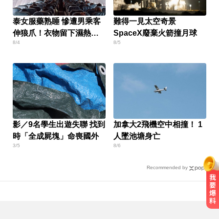
泰女服藥熟睡 慘遭男乘客
難得一見太空奇景
伸狼爪！衣物留下濕熱痕
SpaceX廢棄火箭撞月球
8/4
8/5
跡
影／9名學生出遊失聯 找到
加拿大2飛機空中相撞！ 1
時「全成屍塊」命喪國外
人墜池塘身亡
3/5
8/6
Recommended by
生人迴避！台中海線將送肉粽 路
線、時間曝光