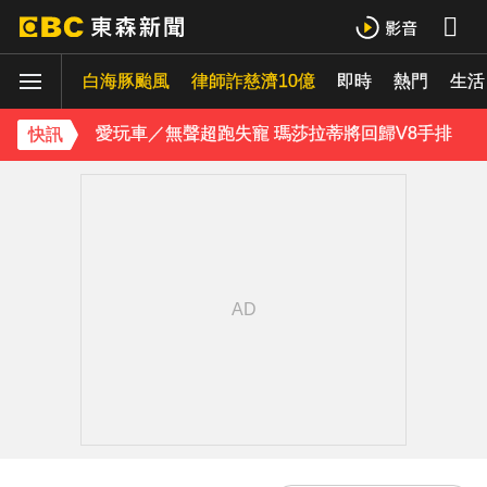
喉嚨痛別輕忽！醫揭口咽癌4警訊 不菸不酒也可能中招
白海豚颱風
愛玩車／無聲超跑失寵 瑪莎拉蒂將回歸V8手排
律師詐慈濟10億
即時
熱門
生活
《理財達人秀》X 安聯投信免費講座報名中！搶先卡位 2027
快訊
埃及知名女星涉販毒！ 遭「判死刑」震撼社會
下載東森App，隨時掌握天下大小事！
獨家／碰碰碰！「伍萬、六筒、八條」從天降 險砸路過民眾