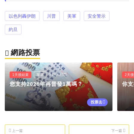
以色列轟伊朗
川普
美軍
安全警示
約旦
網路投票
3.2K人已投
1天後結束
單選
2天
您支持2026年再普發1萬嗎？
你支
投票去
上一篇
下一篇