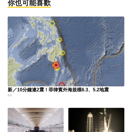
你也可能喜歡
新／10分鐘連2震！菲律賓外海規模6.3、5.2地震
8/5