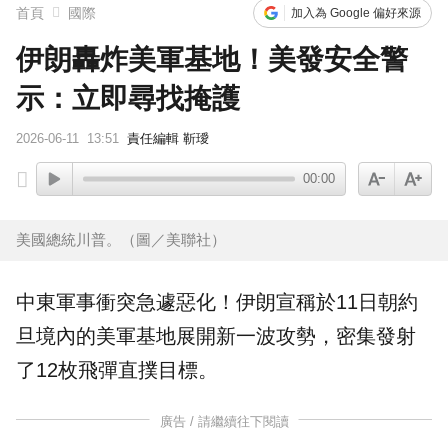
首頁
國際
加入為 Google 偏好來源
伊朗轟炸美軍基地！美發安全警
示：立即尋找掩護
2026-06-11
13:51
責任編輯 靳璦
00:00
美國總統川普。（圖／美聯社）
中東軍事衝突急遽惡化！伊朗宣稱於11日朝
約
旦
境內的
美軍
基地展開新一波攻勢，密集發射
了12枚飛彈直撲目標。
廣告 / 請繼續往下閱讀