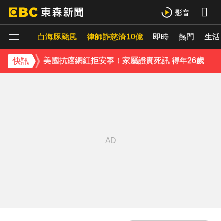
《半澤直樹》男星宣布再婚！迎新生命雙喜臨門
白海豚颱風
涉製毒、跨國販毒！埃及女星被判死刑
律師詐慈濟10億
即時
熱門
生活
美國抗癌網紅拒安寧！家屬證實死訊 得年26歲
快訊
下載東森App，隨時掌握天下大小事！
白海豚颱風逼近 氣象署：本島發陸警機率低