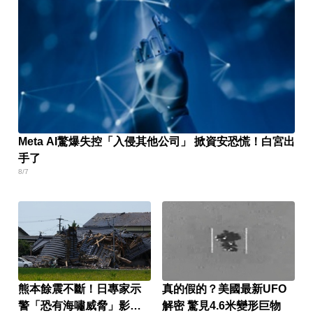
Meta AI驚爆失控「入侵其他公司」 掀資安恐慌！白宮出
手了
8/7
熊本餘震不斷！日專家示
真的假的？美國最新UFO
警「恐有海嘯威脅」影響
解密 驚見4.6米變形巨物