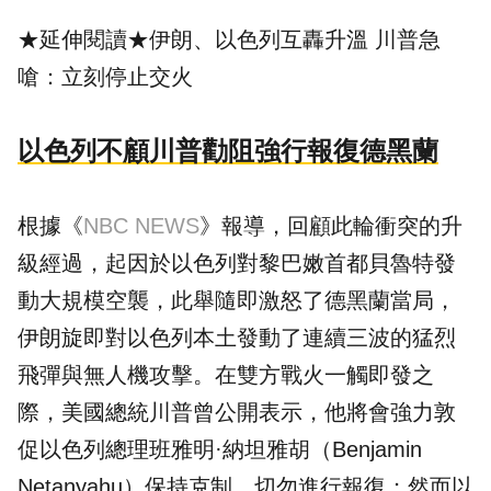
★延伸閱讀★
伊朗、以色列互轟升溫 川普急
嗆：立刻停止交火
以色列不顧川普勸阻強行報復德黑蘭
根據《
NBC NEWS
》報導，回顧此輪衝突的升
級經過，起因於以色列對黎巴嫩首都貝魯特發
動大規模空襲，此舉隨即激怒了德黑蘭當局，
伊朗旋即對以色列本土發動了連續三波的猛烈
飛彈與無人機攻擊。在雙方戰火一觸即發之
際，
美國
總統川普曾公開表示，他將會強力敦
促以色列總理班雅明·納坦雅胡（Benjamin
Netanyahu）保持克制、切勿進行報復；然而以