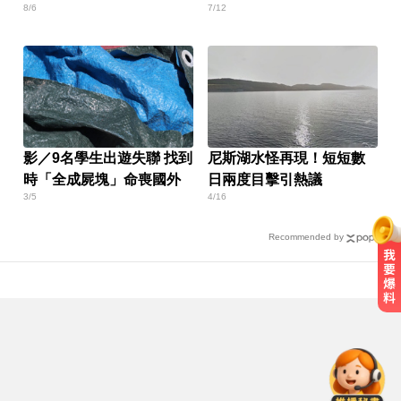
8/6
7/12
區域曝
影／9名學生出遊失聯 找到
尼斯湖水怪再現！短短數
時「全成屍塊」命喪國外
日兩度目擊引熱議
3/5
4/16
Recommended by
家長曝「小S私下為人」徹底改觀
網友洗版認證
奧運、世界盃「性招待裁判」 南韓
足協報公帳被抓包