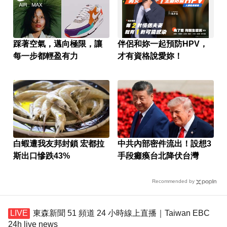
踩著空氣，邁向極限，讓
伴侶和妳一起預防HPV，
每一步都輕盈有力
才有資格說愛妳！
白蝦遭我友邦封鎖 宏都拉
中共內部密件流出！設想3
斯出口慘跌43%
手段癱瘓台北降伏台灣
Recommended by
東森新聞 51 頻道 24 小時線上直播｜Taiwan EBC
24h live news