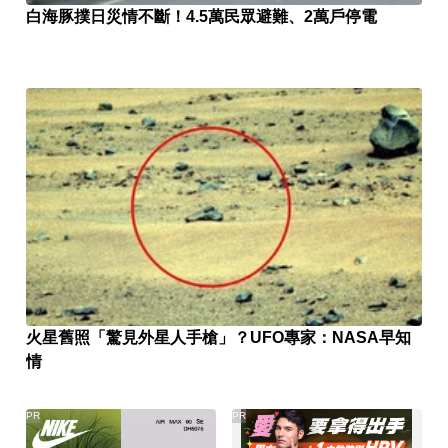
白海豚撲日災情不斷！4.5萬民眾避難、2萬戶停電
火星舊照「驚見外星人手槍」？UFO專家：NASA早知
情
PR
PR