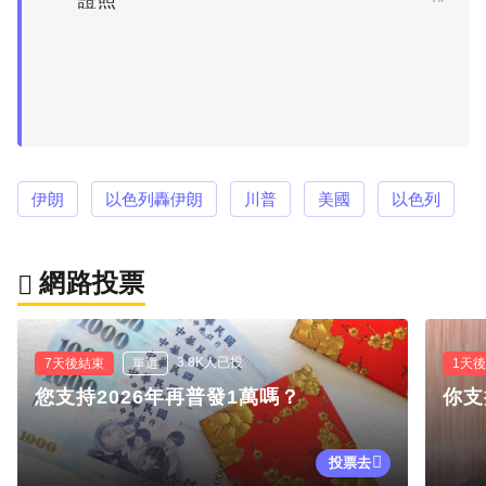
證照
伊朗
以色列轟伊朗
川普
美國
以色列
網路投票
3.8K人已投
7天後結束
單選
1天
您支持2026年再普發1萬嗎？
你支
投票去