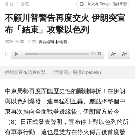
首頁
國際
加入為 Google 偏好來源
不顧川普警告再度交火 伊朗突宣
布「結束」攻擊以色列
2026-06-08
22:22
實習編輯 林瑜䇹
00:00
伊朗突宣布結束攻擊。（示意圖／翻攝自pexels）
中東局勢再度面臨歷史性的關鍵轉折！在
伊朗
與
以色列
爆發一連串猛烈互轟、差點將整個中
東再次推向全面戰爭邊緣後，伊朗官方於今
（8）日正式發表聲明，宣布停止對以色列的所
有軍事行動，這也是雙方在停火傳言後首度發