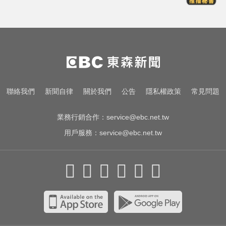
天天吃燒烤香腸 14歲女竟罹大腸癌
家長曝「小S私下為人」徹底改觀
網友洗版認證
奧運、世界盃「性招待裁判」 南韓
聯絡我們
新聞自律
關於我們
公告
隱私權政策
常見問題
足協報公帳被抓包
業務行銷合作：
service@ebc.net.tw
用戶服務：
service@ebc.net.tw