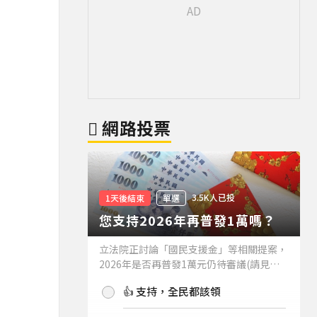
網路投票
3.5K人已投
1天後結束
單選
您支持2026年再普發1萬嗎？
立法院正討論「國民支援金」等相關提案，
2026年是否再普發1萬元仍待審議(請見下
方新聞)。如果2026年再普發1萬元，你支
👍 支持，全民都該領
持嗎？