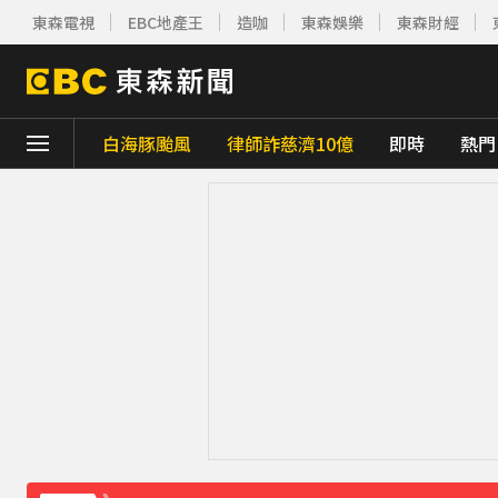
東森電視
EBC地產王
造咖
東森娛樂
東森財經
白海豚颱風
律師詐慈濟10億
即時
熱門
下載東森App，隨時掌握天下大小事！
宏碁發現兆基內部管理缺失 辭任董事長撤出
雲林羊肉查出汙染源！ 草料驗出戴奧辛超標
白海豚轉彎逼近中國！陸專家：恐破山竹75