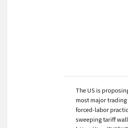
The US is proposing
most major trading 
forced-labor practi
sweeping tariff wa