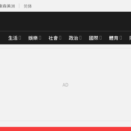
東森美洲
简体
生活
娛樂
社會
政治
國際
體育
經營層
32分鐘前
36分鐘前
年紀錄
45分鐘前