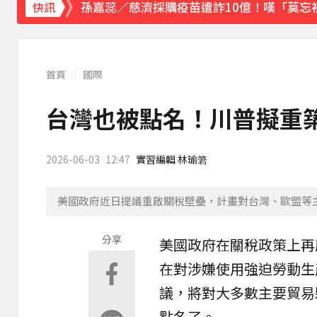
孫嘉蕊／慈濟採購疫苗遭詐10億！嘆「莫忘
快訊
《理財達人秀》X 安聯投信免費講座報名中！搶
下載東森App，隨時掌握天下大小事！
首頁
國際
宏碁發現兆基內部管理缺失 辭任董事長撤出
台灣也被點名！川普擬重築
2026-06-03
12:47
實習編輯 林瑜䇹
美國政府近日提議重啟關稅壁壘，計畫對台灣、歐盟等主
分享
美國政府在
關稅
政策上再
在對涉嫌使用強迫勞動生
議，將對大多數主要貿易
點名了。