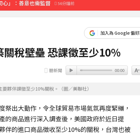
初心」：善意也需監督
56分鐘前
先卡位 2027
加入為 Google 偏
經營層
關稅壁壘 恐課徵至少10%
32分鐘前
聽新聞
00:00
要夥伴課徵至少10%關稅。（圖／美聯社）
度祭出大動作，令全球
貿易
市場氣氛再度緊繃，
產的商品進行深入調查後，美國政府於近日提
夥伴的進口商品徵收至少10%的關稅，
台灣
也被