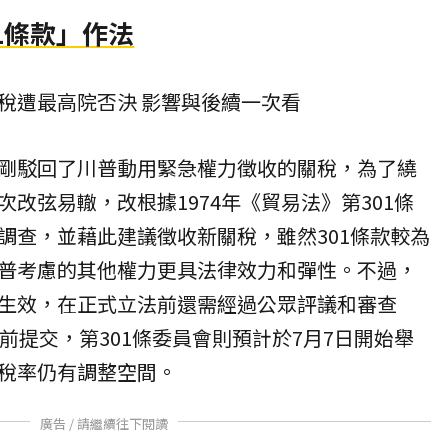
1條款」作法
稅遭最高院否決 影響與後續一次看
剛駁回了川普動用緊急權力徵收的關稅，為了繞
改弦易轍，改根據1974年《貿易法》第301條
調查，並藉此建議徵收新關稅，雖然301條款較為
普考慮的其他權力更具法律效力和彈性。不過，
生效，在正式立法前還需經過公眾評議和審查
前提交，第301條委員會則預計於7月7日開始舉
稅率仍有調整空間。
廣告 / 請繼續往下閱讀