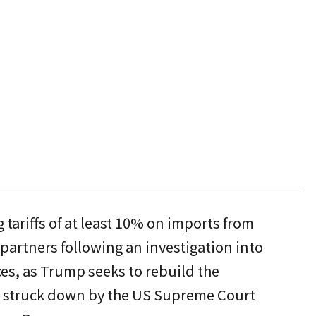
 tariffs of at least 10% on imports from
partners following an investigation into
ces, as Trump seeks to rebuild the
ll struck down by the US Supreme Court