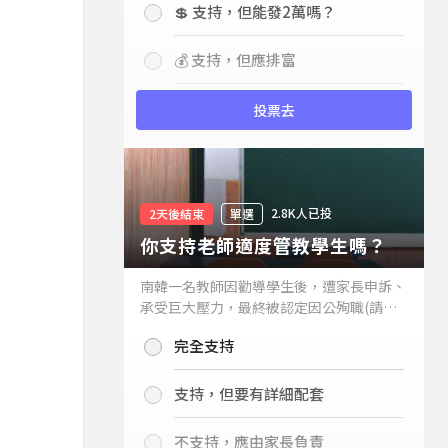
💲 支持，但能發2萬嗎？
💰 支持，但應排富
投票去
2.8K人已投
2天後結束
單選
你支持老師適度管教學生嗎？
南韓一名教師因勸導學生後，遭家長申訴、
承受巨大壓力，最終被認定因公殉職(請見
下列新聞)，引發外界關注教師教權。請問
完全支持
你支持老師適度管教學生嗎？
支持，但要有詳細配套
不支持，應由家長負責