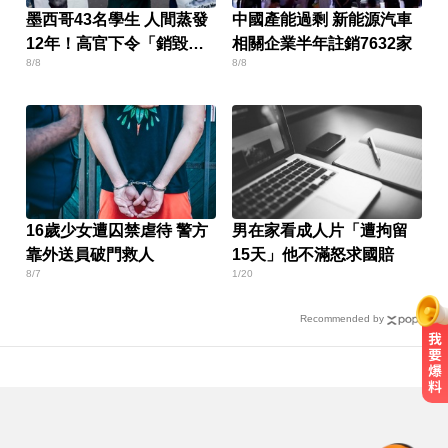
墨西哥43名學生 人間蒸發
中國產能過剩 新能源汽車
12年！高官下令「銷毀監
相關企業半年註銷7632家
8/8
8/8
視器」遭逮
16歲少女遭囚禁虐待 警方
男在家看成人片「遭拘留
靠外送員破門救人
15天」他不滿怒求國賠
8/7
1/20
Recommended by
比竹科還大！馬斯克喊打造「地球
最大建築」 亮點一次看