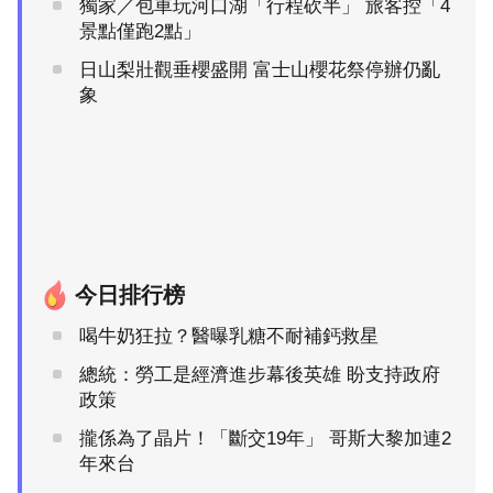
獨家／包車玩河口湖「行程砍半」 旅客控「4
景點僅跑2點」
日山梨壯觀垂櫻盛開 富士山櫻花祭停辦仍亂
象
今日排行榜
喝牛奶狂拉？醫曝乳糖不耐補鈣救星
總統：勞工是經濟進步幕後英雄 盼支持政府
政策
攏係為了晶片！「斷交19年」 哥斯大黎加連2
年來台