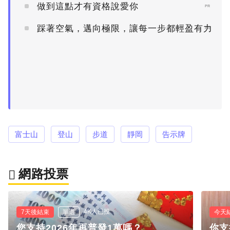
做到這點才有資格說愛你
PR
踩著空氣，邁向極限，讓每一步都輕盈有力
PR
富士山
登山
步道
靜岡
告示牌
網路投票
4K人已投
7天後結束
單選
今天
您支持2026年再普發1萬嗎？
你支