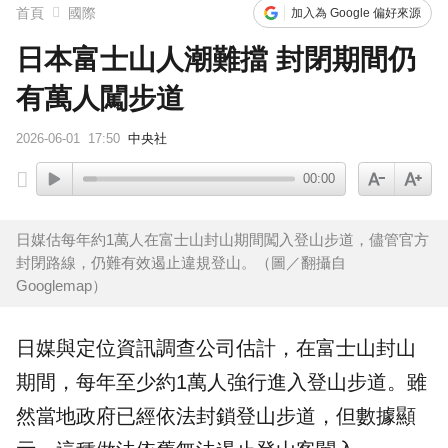
首頁
國際
加入為 Google 偏好來源
日本富士山人潮難擋 封閉期間仍
有萬人闖步道
2026-06-01
17:50
中央社
00:00
日媒估每年約1萬人在富士山封山期間闖入登山步道，儘管官方
封閉路線，仍難有效遏止違規登山。（圖／翻攝自
Googlemap）
日媒與定位資訊調查公司估計，在
富士山
封山
期間，每年至少約1萬人強行進入
登山
步道
。雖
然當地政府已經依法封鎖登山步道，但數據顯