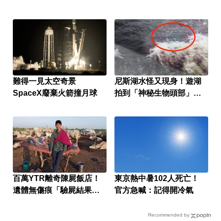
難得一見太空奇景
尼斯湖水怪又現身！遊湖
SpaceX廢棄火箭撞月球
拍到「神秘生物頭部」官
方證實了
百萬YTR離奇陳屍飯店！
東京熱中暑102人死亡！
遺體無傷痕「驗屍結果
官方急喊：記得開冷氣
曝」
Recommended by