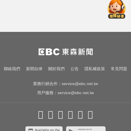
女藝人遭經紀人「車內侵犯」 錄音
檔成鐵證
明天會放颱風假嗎？8縣市達「停班
課標準」
比竹科還大！馬斯克喊打造「地球
最大建築」 亮點一次看
女藝人遭經紀人「車內侵犯」 錄音
聯絡我們
新聞自律
關於我們
公告
隱私權政策
常見問題
檔成鐵證
業務行銷合作：
service@ebc.net.tw
用戶服務：
service@ebc.net.tw