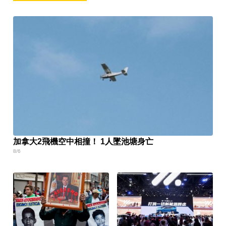
加拿大2飛機空中相撞！ 1人墜池塘身亡
8/6