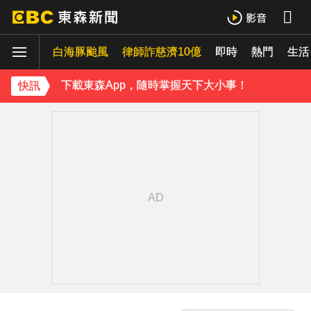
白海豚估「明通過台灣北方」北部慎防豪雨 深夜撲中國
白海豚颱風
律師詐慈濟10億
即時
熱門
《理財達人秀》X 安聯投信免費講座報名中！搶先卡位 2027
生活
下載東森App，隨時掌握天下大小事！
快訊
白海豚雨帶影響 鄭明典示警：晚上不要出門