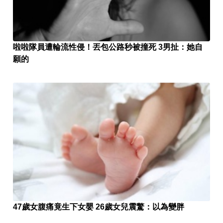
啦啦隊員遭輪流性侵！丟包公路秒被撞死 3男扯：她自
願的
47歲女腹痛竟生下女嬰 26歲女兒震驚：以為變胖