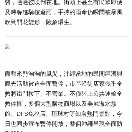
襲，通通被吹倒在地。街頭上甚至有民眾即便
及時躲進騎樓避雨，手持的雨傘仍瞬間被暴風
吹到開花變形，險象環生。
面對來勢洶洶的風災，沖繩當地的民間經濟與
觀光活動被迫全面暫停，市區沿街店家幾乎全
數將鐵門拉下、不營業。不僅陸上公共運輸全
數停擺，多個大型購物商場以及美麗海水族
館、DFS免稅店、琉球村等知名熱門景點，今
日也同步宣布暫停開放，整個沖繩呈現全面防