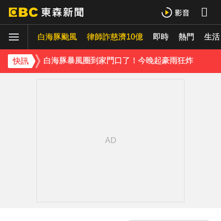
白海豚颱風
律師詐慈濟10億
即時
熱門
生活
白海豚暴風圈到家門口了！今晚起豪雨狂炸
快訊
破解無數養生迷思！林慶順教授「4月意外離世」女兒悲痛證實
五角大廈再公開UFO檔案 飛官阿富汗驚見「巨大三角形」
《理財達人秀》X 安聯投信免費講座報名中！搶先卡位 2027
下載東森App，隨時掌握天下大小事！