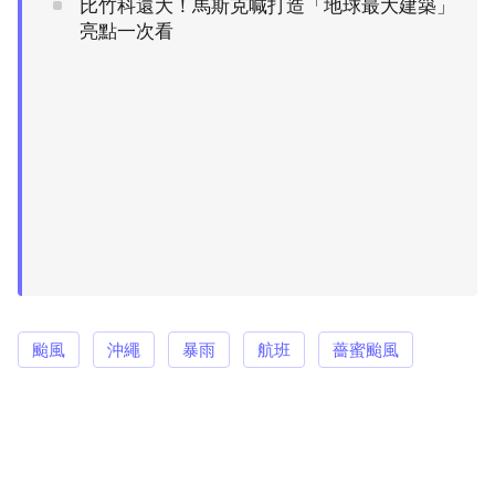
比竹科還大！馬斯克喊打造「地球最大建築」
亮點一次看
颱風
沖繩
暴雨
航班
薔蜜颱風