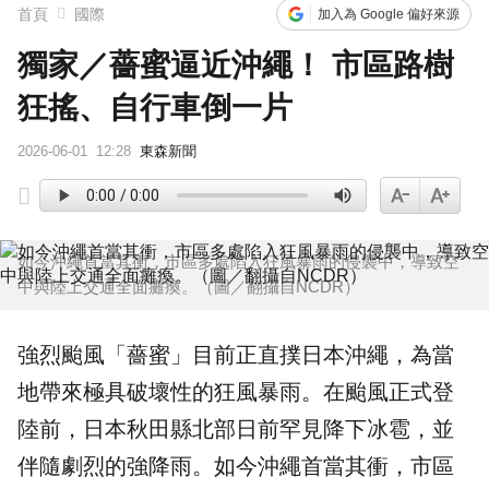
首頁
國際
加入為 Google 偏好來源
獨家／薔蜜逼近沖繩！ 市區路樹
狂搖、自行車倒一片
2026-06-01
12:28
東森新聞
如今沖繩首當其衝，市區多處陷入狂風暴雨的侵襲中，導致空
中與陸上交通全面癱瘓。（圖／翻攝自NCDR）
強烈
颱風
「薔蜜」目前正直撲日本
沖繩
，為當
地帶來極具破壞性的狂風
暴雨
。在颱風正式登
陸前，日本秋田縣北部日前罕見降下冰雹，並
伴隨劇烈的強降雨。如今沖繩首當其衝，市區