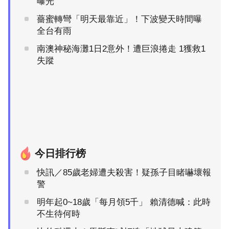
曝光
薔蜜轉彎「明天最靠近」！下波變天時間曝
全台有雨
南澳神秘海灘1日2意外！遭巨浪捲走 1獲救1
失蹤
今日排行榜
快訊／85歲老婦遭夫殺害！疑孫子目睹嚇壞報
警
明年起0~18歲「每月領5千」 賴清德喊：此時
不生待何時