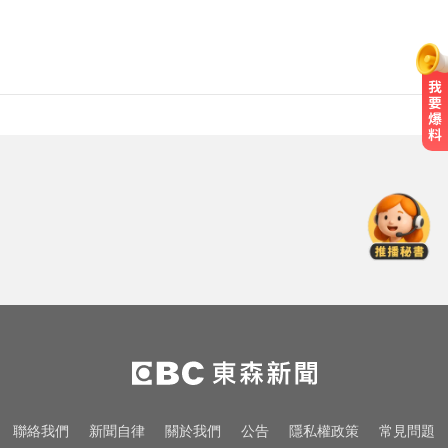
「白海豚」逼近！最新暴風圈侵襲
資
率曝 一縣市達59％
壽6
聯絡我們
新聞自律
關於我們
公告
隱私權政策
常見問題