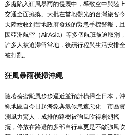
多處陷入狂風暴雨的侵襲中，導致空中與陸上
交通全面癱瘓。大批在當地觀光的台灣旅客今
天陸續收到當地政府發送的緊急手機警報，且
因亞洲航空（AirAsia）等多個
航班
被迫取消，
許多人被迫滯留當地，後續行程與生活安排全
被打亂。
狂風暴雨橫掃沖繩
隨著
薔蜜颱風
步步逼近並預計橫掃全日本，沖
繩地區自今日起海象與氣候急速惡化。市區實
測風力驚人，成排的路樹被強風吹得劇烈搖
擺，停放在路邊的多部自行車更是不敵強風吹