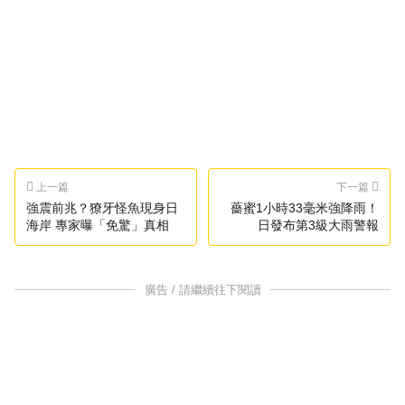
上一篇
下一篇
強震前兆？獠牙怪魚現身日
薔蜜1小時33毫米強降雨！
海岸 專家曝「免驚」真相
日發布第3級大雨警報
廣告 / 請繼續往下閱讀