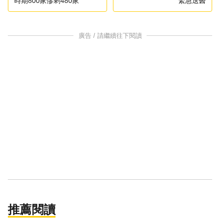
時期800家慘剩480家
緊急送醫
廣告 / 請繼續往下閱讀
推薦閱讀