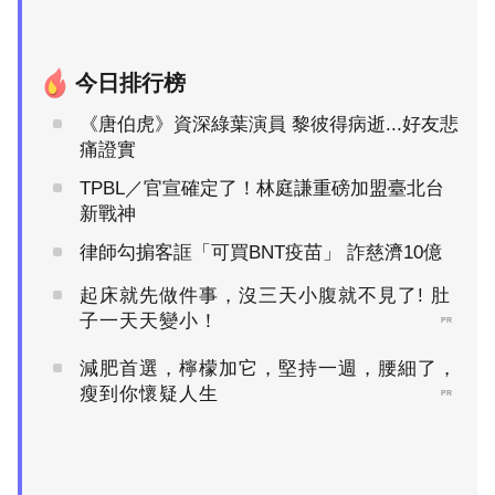
今日排行榜
《唐伯虎》資深綠葉演員 黎彼得病逝...好友悲
痛證實
TPBL／官宣確定了！林庭謙重磅加盟臺北台
新戰神
律師勾掮客誆「可買BNT疫苗」 詐慈濟10億
起床就先做件事，沒三天小腹就不見了! 肚
子一天天變小！
PR
減肥首選，檸檬加它，堅持一週，腰細了，
瘦到你懷疑人生
PR