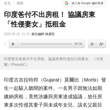
首頁
國際
加入為 Google 偏好來源
印度爸付不出房租！ 協議房東
「性侵妻女」抵租金
2026-05-19
21:19
責任編輯 林彥臣
00:00
印度發生爸爸付不出房租，協議房東性侵自己的妻女。（示意
圖／PhotoAC）
印度
古吉拉特邦（Gujarat）莫爾比（Morbi）發
生一起駭人聽聞的案件。一名男子因無法如期
繳納
房租
，竟然涉嫌與
房東
達成協議，放任房
東多次
性侵
其妻子與未成年女兒。該名父親目