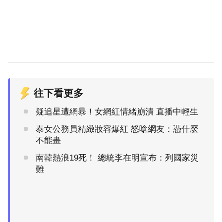
往下看更多
疑追星遭網暴！女網紅情緒崩潰 直播中輕生
泰女公務員精緻妝容爆紅 怒嗆網友：憑什麼
不能畫
南韓熱浪19死！ 總統李在明宣布：列國家災
難