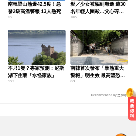
南韓梁山熱爆42.5度！急
影／少女被騙到海邊 遭30
發2級高溫警報 13人熱死
名年輕人圍毆…父心碎發
8/2
10/5
聲
不只1隻？專家預測：尼斯
南韓首次發布「暴熱重大
湖下住著「水怪家族」
警報」明生效 最高溫恐飆
3/22
8/3
破39度
Recommended by
兩大外送平台：城鎮韌性演習區域
暫停配送服務