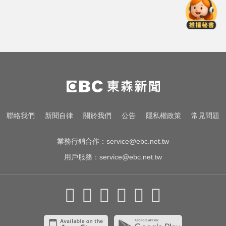
漢光首日共機大舉逼近！偵獲14架
共機、9艘共艦
愛玩車／帕加尼螺絲超貴 可買保時
捷
兩大外送平台：城鎮韌性演習區域
暫停配送服務
漢光首日共機大舉逼近！偵獲14架
聯絡我們
新聞自律
關於我們
公告
隱私權政策
常見問題
共機、9艘共艦
業務行銷合作：
service@ebc.net.tw
用戶服務：
service@ebc.net.tw