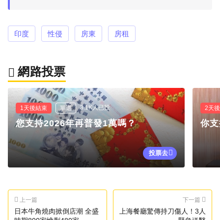
印度
性侵
房東
房租
網路投票
3.1K人已投
1天後結束
單選
2天
您支持2026年再普發1萬嗎？
你支
投票去
上一篇
下一篇
日本牛角燒肉掀倒店潮 全盛
上海餐廳驚傳持刀傷人！3人