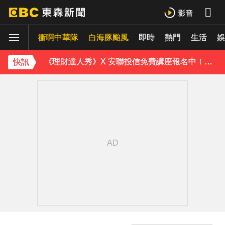
白海豚外圍雲系發威！7縣市大雨特報 警戒範圍一次看
白海豚進逼會放颱風假？全台各縣市暴風侵襲率曝
衝啊中華隊
白海豚颱風
即時
熱門
生活
娛
《理財達人秀》X 安聯投信免費講座報名中！搶先卡位 2027
快訊
下載東森App，隨時掌握天下大小事！
別驚慌！今14:30分發「演習預告」訊息 下週正式登場