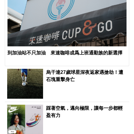
到加油站不只加油 來速咖啡成爲上班通勤族的新選擇
烏干達27歲球星深夜返家遇搶劫！遭
石塊重擊身亡
PR
踩著空氣，邁向極限，讓每一步都輕
盈有力